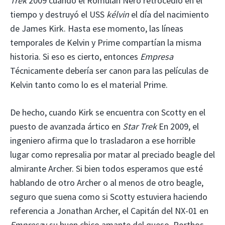
Trek
2009 cuando el Romulan Nero retrocedió en el
tiempo y destruyó el USS
kélvin
el día del nacimiento
de James Kirk. Hasta ese momento, las líneas
temporales de Kelvin y Prime compartían la misma
historia. Si eso es cierto, entonces
Empresa
Técnicamente debería ser canon para las películas de
Kelvin tanto como lo es el material Prime.
De hecho, cuando Kirk se encuentra con Scotty en el
puesto de avanzada ártico en
Star Trek
En 2009, el
ingeniero afirma que lo trasladaron a ese horrible
lugar como represalia por matar al preciado beagle del
almirante Archer. Si bien todos esperamos que esté
hablando de otro Archer o al menos de otro beagle,
seguro que suena como si Scotty estuviera haciendo
referencia a Jonathan Archer, el Capitán del NX-01 en
Empresa
y su buen chico amante del queso, Porthos.