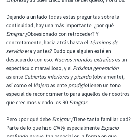
Dejando a un lado todas estas preguntas sobre la
continuidad, hay una más importante: ¿por qué
Emigrar
¿Obsesionado con retroceder? Y
concretamente, hacia atrás hasta el
Términos de
servicio
era y antes? Dudo que alguien esté en
desacuerdo con eso.
Nuevos mundos extraños
es un
espectáculo maravilloso, y el
Próxima generación
asiente
Cubiertas inferiores
y
picardo
(obviamente),
así como el
Viajero
asiente
prodigio
tienen un tono
especial de reconocimiento para aquellos de nosotros
que crecimos viendo los 90
Emigrar
.
Pero ¿por qué debe
Emigrar
¿Tiene tanta familiaridad?
Parte de lo que hizo
GNV
y especialmente
Espacio
profundo nueve
, tan especial es la forma en que