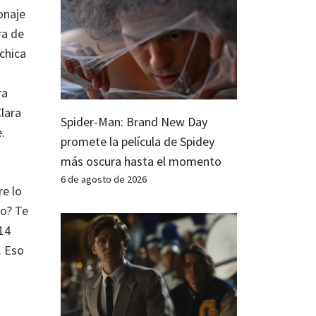
onaje
ra de
chica
ra
lara
Spider-Man: Brand New Day
.
promete la película de Spidey
más oscura hasta el momento
6 de agosto de 2026
re lo
no? Te
14
. Eso