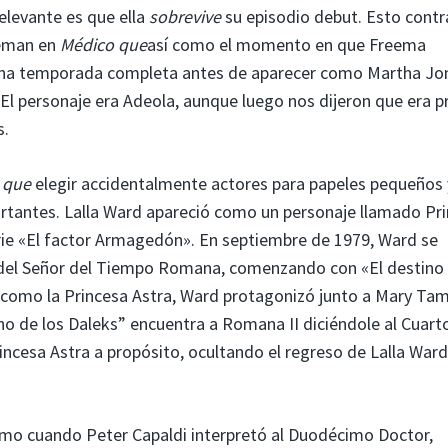
elevante es que ella
sobrevive
su episodio debut. Esto contr
leman en
Médico que
así como el momento en que Freema
na temporada completa antes de aparecer como Martha Jo
El personaje era Adeola, aunque luego nos dijeron que era p
s.
 que
elegir accidentalmente actores para papeles pequeños 
ortantes. Lalla Ward apareció como un personaje llamado Pr
ie «El factor Armagedón». En septiembre de 1979, Ward se
 del Señor del Tiempo Romana, comenzando con «El destino 
n como la Princesa Astra, Ward protagonizó junto a Mary Ta
no de los Daleks” encuentra a Romana II diciéndole al Cuart
incesa Astra a propósito, ocultando el regreso de Lalla Ward
mo cuando Peter Capaldi interpretó al Duodécimo Doctor,