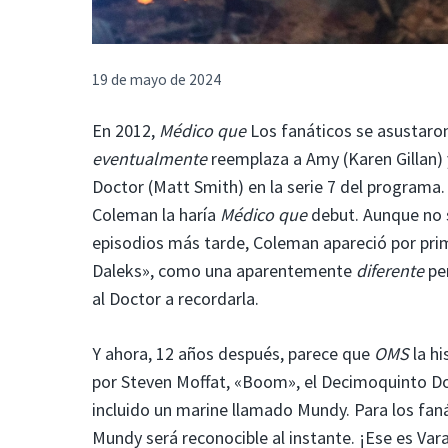
19 de mayo de 2024
En 2012,
Médico que
Los fanáticos se asustaro
eventualmente
reemplaza a Amy (Karen Gillan)
Doctor (Matt Smith) en la serie 7 del programa
Coleman la haría
Médico que
debut. Aunque no s
episodios más tarde, Coleman apareció por pri
Daleks», como una aparentemente
diferente
per
al Doctor a recordarla.
Y ahora, 12 años después, parece que
OMS
la hi
por Steven Moffat, «Boom», el Decimoquinto Doc
incluido un marine llamado Mundy. Para los fan
Mundy será reconocible al instante. ¡Ese es Vara