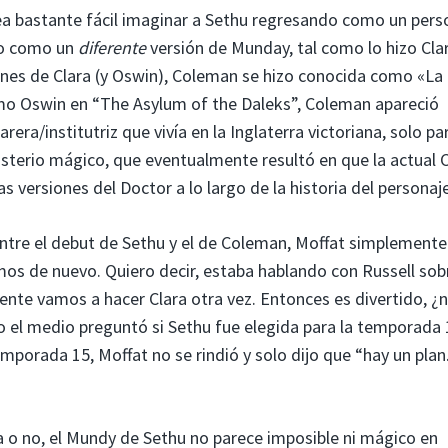
a bastante fácil imaginar a Sethu regresando como un pers
 o como un
diferente
versión de Munday, tal como lo hizo Cla
nes de Clara (y Oswin), Coleman se hizo conocida como «La 
mo Oswin en “The Asylum of the Daleks”, Coleman apareció
institutriz que vivía en la Inglaterra victoriana, solo pa
isterio mágico, que eventualmente resultó en que la actual C
as versiones del Doctor a lo largo de la historia del personaje
ntre el debut de Sethu y el de Coleman, Moffat simplemente
mos de nuevo. Quiero decir, estaba hablando con Russell sob
ente vamos a hacer Clara otra vez. Entonces es divertido, ¿
do el medio preguntó si Sethu fue elegida para la temporada 
porada 15, Moffat no se rindió y solo dijo que “hay un plan
a o no, el Mundy de Sethu no parece imposible ni mágico en