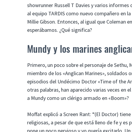
showrunner Russell T Davies y varios informes 
al equipo TARDIS como nuevo compañero en la 
Millie Gibson. Entonces, al igual que Coleman e
esperábamos. ¿Qué significa?
Mundy y los marines anglica
Primero, un poco sobre el personaje de Sethu,
miembro de los «Anglican Marines», soldados o
episodios del Undécimo Doctor «Time of the Ang
otras palabras, han aparecido varias veces en e
a Mundy como un clérigo armado en «Boom»?
Moffat explicó a Screen Rant: “(El Doctor) tiene
religiosas, a pesar de que está lleno de fe y es
pone un poco nervioso y yo quería excitarlo. Un