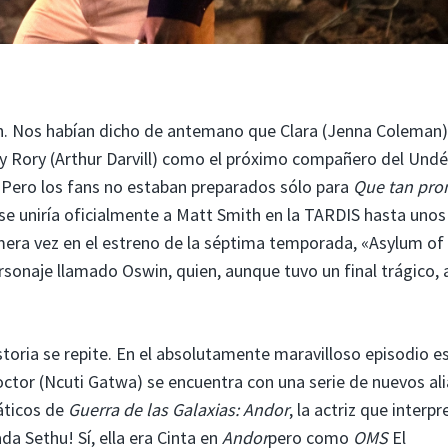
n. Nos habían dicho de antemano que Clara (Jenna Coleman)
 y Rory (Arthur Darvill) como el próximo compañero del Und
. Pero los fans no estaban preparados sólo para
Que tan pro
e uniría oficialmente a Matt Smith en la TARDIS hasta unos
mera vez en el estreno de la séptima temporada, «Asylum of
sonaje llamado Oswin, quien, aunque tuvo un final trágico,
storia se repite. En el absolutamente maravilloso episodio e
tor (Ncuti Gatwa) se encuentra con una serie de nuevos al
áticos de
Guerra de las Galaxias: Andor
, la actriz que interpr
da Sethu! Sí, ella era Cinta en
Andor
pero como
OMS
El