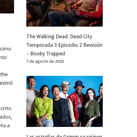
The Walking Dead: Dead City
Temporada 3 Episodio 2 Revisión
écimo
– Booby Trapped
nto
7 de agosto de 2026
 the
 animó
scrito
iados,
eta a
Las estrellas de Grimm se reúnen