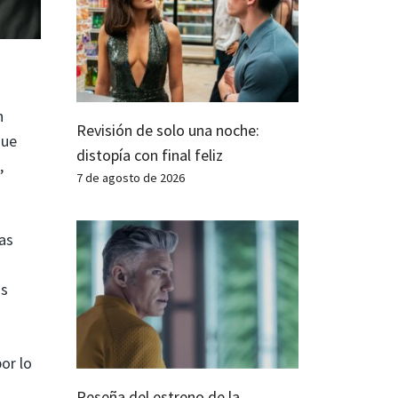
n
Revisión de solo una noche:
que
distopía con final feliz
,
7 de agosto de 2026
as
as
or lo
Reseña del estreno de la