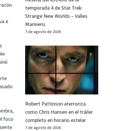
razón.
temporada 4 de Star Trek:
Strange New Worlds – Valles
va e
Marineris
7 de agosto de 2026
s
ble
minó
erte
pasado
Robert Pattinson aterroriza
sombra,
como Chris Hansen en el tráiler
el foco
completo en horario estelar
esente
7 de agosto de 2026