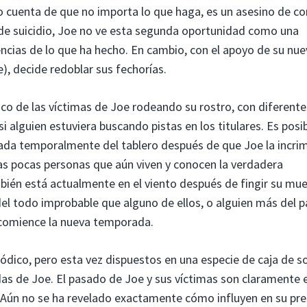
o cuenta de que no importa lo que haga, es un asesino de co
o de suicidio, Joe no ve esta segunda oportunidad como una
ncias de lo que ha hecho. En cambio, con el apoyo de su nue
e), decide redoblar sus fechorías.
ico de las víctimas de Joe rodeando su rostro, con diferente
 alguien estuviera buscando pistas en los titulares. Es posi
ada temporalmente del tablero después de que Joe la incri
las pocas personas que aún viven y conocen la verdadera
mbién está actualmente en el viento después de fingir su mu
del todo improbable que alguno de ellos, o alguien más del 
 comience la nueva temporada.
iódico, pero esta vez dispuestos en una especie de caja de 
das de Joe. El pasado de Joe y sus víctimas son claramente 
. Aún no se ha revelado exactamente cómo influyen en su pr