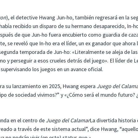
won
), el detective Hwang Jun-ho, también regresará en la s
había recibido un disparo de su hermano desaparecido, In-ho
espués de que Jun-ho fuera encubierto como guardia de caz
e, se reveló que In-ho era el líder, un ex ganador que ahora 
la segunda temporada de Jun-ho: «Literalmente se aleja de las
o y perseguir a esos crueles detrás del juego». El líder de L
supervisando los juegos en un avance oficial.
ara su lanzamiento en 2025, Hwang espera
Juego del Calama
ipo de sociedad vivimos?” y «¿Cómo será el mundo futuro? 
nda en el centro de
Juego del Calamar
La divertida historia 
reado a través de este sistema actual”, dice Hwang, “aquell
a no podrán vivir (en esto) status quo.»