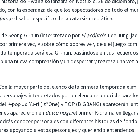
istoria de Hwang se lanzará en Netflix el 26 de diciembre, 
ndo, con la esperanza de que los espectadores de todo el m
alamar
El sabor específico de la catarsis mediática.
a de Seong Gi-hun (interpretado por
El acólito
‘s Lee Jung-jae)
or primera vez, y sobre cómo sobrevive y deja el juego com
da temporada será esa Gi -hun, basándose en sus recuerdos
ndo una nueva comprensión y un despertar y regresa una vez
 Con la mayor parte del elenco de la primera temporada elim
personajes interpretados por un elenco reconocible para lo
 del K-pop Jo Yu-ri (Iz*One) y TOP (BIGBANG) aparecerán jun
enes aparecieron en
dulce hogar
el primer K-drama en llegar 
odrás conocer personajes con diferentes historias de fondo»
arás apoyando a estos personajes y queriendo entenderlos