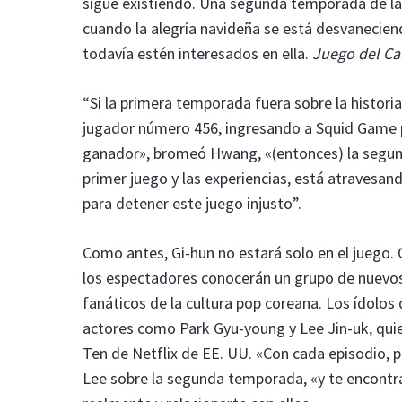
sigue existiendo. Una segunda temporada de la h
cuando la alegría navideña se está desvanecie
todavía estén interesados ​​en ella.
Juego del C
“Si la primera temporada fuera sobre la histori
jugador número 456, ingresando a Squid Game p
ganador», bromeó Hwang, «(entonces) la segun
primer juego y las experiencias, está atravesa
para detener este juego injusto”.
Como antes, Gi-hun no estará solo en el juego.
los espectadores conocerán un grupo de nuevos 
fanáticos de la cultura pop coreana. Los ídolos
actores como Park Gyu-young y Lee Jin-uk, qui
Ten de Netflix de EE. UU. «Con cada episodio, p
Lee sobre la segunda temporada, «y te encontr