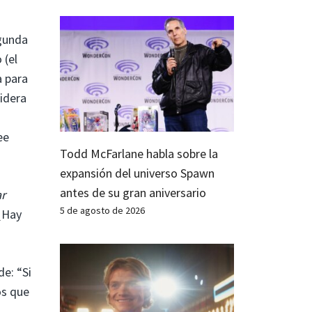
egunda
 (el
a para
lidera
ee
Todd McFarlane habla sobre la
expansión del universo Spawn
antes de su gran aniversario
r
5 de agosto de 2026
¿Hay
de: “Si
os que