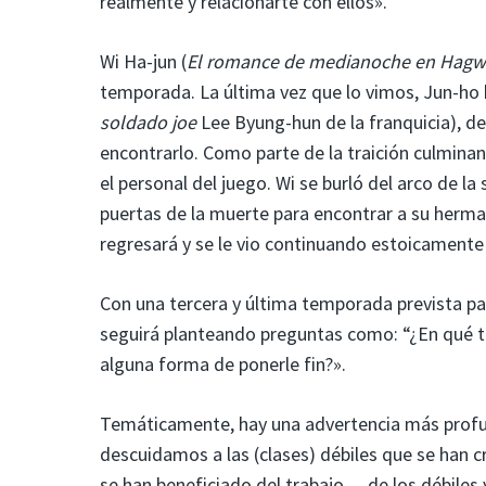
realmente y relacionarte con ellos».
Wi Ha-jun (
El romance de medianoche en Hag
temporada. La última vez que lo vimos, Jun-ho 
soldado joe
Lee Byung-hun de la franquicia), d
encontrarlo. Como parte de la traición culminant
el personal del juego. Wi se burló del arco de 
puertas de la muerte para encontrar a su herman
regresará y se le vio continuando estoicamente 
Con una tercera y última temporada prevista p
seguirá planteando preguntas como: “¿En qué t
alguna forma de ponerle fin?».
Temáticamente, hay una advertencia más profu
descuidamos a las (clases) débiles que se han c
se han beneficiado del trabajo… de los débiles y