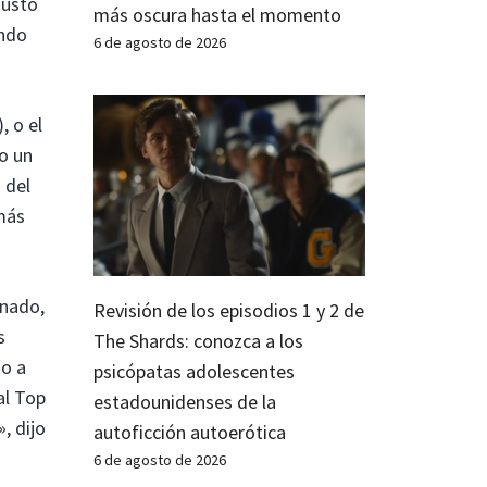
justo
más oscura hasta el momento
undo
6 de agosto de 2026
, o el
o un
 del
 más
inado,
Revisión de los episodios 1 y 2 de
s
The Shards: conozca a los
to a
psicópatas adolescentes
al Top
estadounidenses de la
, dijo
autoficción autoerótica
6 de agosto de 2026