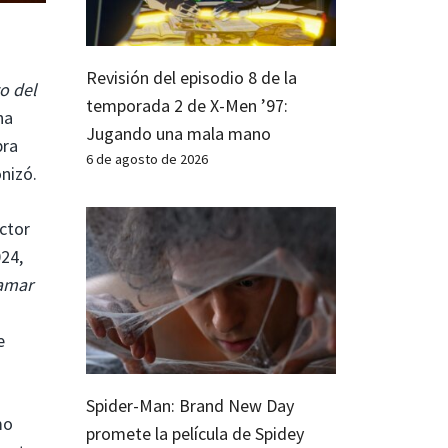
Revisión del episodio 8 de la
o del
temporada 2 de X-Men ’97:
na
Jugando una mala mano
bra
6 de agosto de 2026
nizó.
ector
024,
amar
e
Spider-Man: Brand New Day
mo
promete la película de Spidey