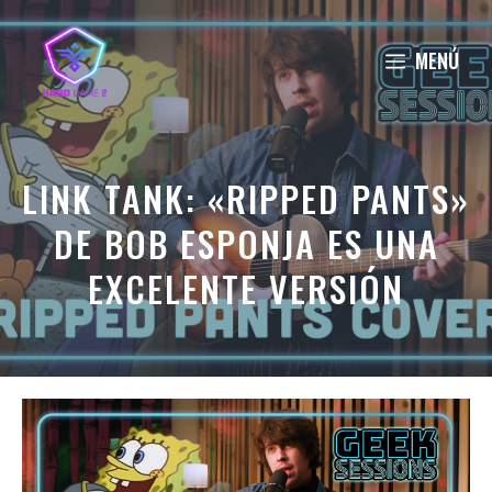
Saltar
al
MENÚ
contenido
LINK TANK: «RIPPED PANTS»
DE BOB ESPONJA ES UNA
EXCELENTE VERSIÓN