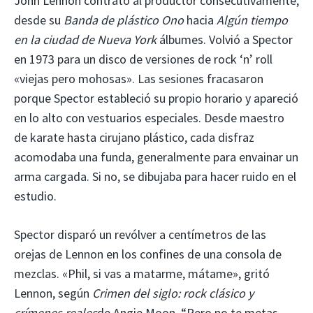
John Lennon contrató al productor consecutivamente,
desde su
Banda de plástico Ono
hacia
Algún tiempo
en la ciudad de Nueva York
álbumes. Volvió a Spector
en 1973 para un disco de versiones de rock ‘n’ roll
«viejas pero mohosas». Las sesiones fracasaron
porque Spector estableció su propio horario y apareció
en lo alto con vestuarios especiales. Desde maestro
de karate hasta cirujano plástico, cada disfraz
acomodaba una funda, generalmente para envainar un
arma cargada. Si no, se dibujaba para hacer ruido en el
estudio.
Spector disparó un revólver a centímetros de las
orejas de Lennon en los confines de una consola de
mezclas. «Phil, si vas a matarme, mátame», gritó
Lennon, según
Crimen del siglo: rock clásico y
crímenes reales
de Angie Moon. “Pero no te metas