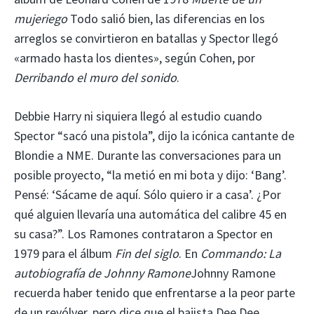
mujeriego
Todo salió bien, las diferencias en los
arreglos se convirtieron en batallas y Spector llegó
«armado hasta los dientes», según Cohen, por
Derribando el muro del sonido
.
Debbie Harry ni siquiera llegó al estudio cuando
Spector “sacó una pistola”, dijo la icónica cantante de
Blondie a NME. Durante las conversaciones para un
posible proyecto, “la metió en mi bota y dijo: ‘Bang’.
Pensé: ‘Sácame de aquí. Sólo quiero ir a casa’. ¿Por
qué alguien llevaría una automática del calibre 45 en
su casa?”. Los Ramones contrataron a Spector en
1979 para el álbum
Fin del siglo
. En
Commando: La
autobiografía de Johnny Ramone
Johnny Ramone
recuerda haber tenido que enfrentarse a la peor parte
de un revólver, pero dice que el bajista Dee Dee