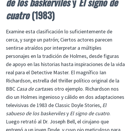
de los baskerviles
y
El signo de
cuatro
(1983)
Examine esta clasificación lo suficientemente de
cerca, y surge un patrón; Ciertos actores parecen
sentirse atraídos por interpretar a múltiples
personajes en la tradición de Holmes, desde figuras
de apoyo en las historias hasta inspiraciones de la vida
real para el Detective Master. El magnífico Ian
Richardson, estrella del thriller político original de la
BBC
Casa de cartas
es otro ejemplo. Richardson nos
dio un Holmes ingenioso y cálido en dos adaptaciones
televisivas de 1983 de Classic Doyle Stories,
El
sabueso de los baskerviles
y
El signo de cuatro
.
Luego retrató al Dr. Joseph Bell, el cirujano que
entrenó a un joven Doyle, y cuyo ojo meticuloso para