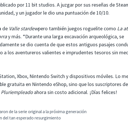
ublicado por 11 bit studios. A juzgar por sus reseñas de Stea
unidad, y un jugador le dio una puntuación de 10/10.
ia de
Valle stardew
pero también juegos roguelite como
La a
rra
y más. “Durante una larga excavación arqueológica, se
pidamente se dio cuenta de que estos antiguos pasajes cond
o a los aventureros valientes e imprudentes tesoros sin med
Station, Xbox, Nintendo Switch y dispositivos móviles. Lo m
le gratuita en Nintendo eShop, sino que los suscriptores de
.
Pluriempleado
ahora sin costo adicional. ¡Días felices!
ron de la serie original a la próxima generación
ón del tan esperado resurgimiento