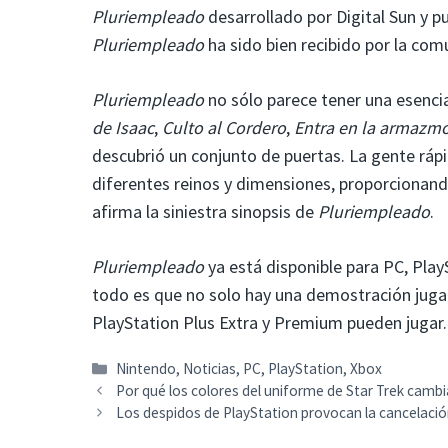
Pluriempleado
desarrollado por Digital Sun y p
Pluriempleado
ha sido bien recibido por la com
Pluriempleado
no sólo parece tener una esenc
de Isaac
,
Culto al Cordero
,
Entra en la armazmo
descubrió un conjunto de puertas. La gente rá
diferentes reinos y dimensiones, proporcionand
afirma la siniestra sinopsis de
Pluriempleado
.
Pluriempleado
ya está disponible para PC, Play
todo es que no solo hay una demostración jugab
PlayStation Plus Extra y Premium pueden jugar
Categorías
Nintendo
,
Noticias
,
PC
,
PlayStation
,
Xbox
Por qué los colores del uniforme de Star Trek cambia
Los despidos de PlayStation provocan la cancelaci