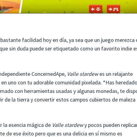
n bastante facilidad hoy en día, ya sea que un juego merezca 
 que sin duda puede ser etiquetado como un favorito indie es
 independiente ConcernedApe,
Valle stardew
es un relajante
es en uno con tu adorable comunidad pixelada. “Has heredado
mado con herramientas usadas y algunas monedas, te disp
r de la tierra y convertir estos campos cubiertos de maleza
r la esencia mágica de
Valle stardew
y pocos pueden replica
te de ese éxito pero que es una delicia en sí mismo es