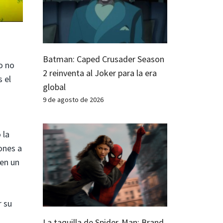
Batman: Caped Crusader Season
o no
2 reinventa al Joker para la era
 el
global
9 de agosto de 2026
 la
ones a
 en un
r su
La taquilla de Spider-Man: Brand