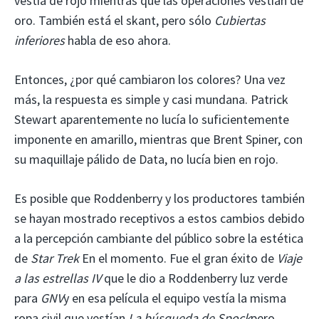
vestía de rojo mientras que las operaciones vestían de
oro. También está el skant, pero sólo
Cubiertas
inferiores
habla de eso ahora.
Entonces, ¿por qué cambiaron los colores? Una vez
más, la respuesta es simple y casi mundana. Patrick
Stewart aparentemente no lucía lo suficientemente
imponente en amarillo, mientras que Brent Spiner, con
su maquillaje pálido de Data, no lucía bien en rojo.
Es posible que Roddenberry y los productores también
se hayan mostrado receptivos a estos cambios debido
a la percepción cambiante del público sobre la estética
de
Star Trek
En el momento. Fue el gran éxito de
Viaje
a las estrellas IV
que le dio a Roddenberry luz verde
para
GNV
y en esa película el equipo vestía la misma
ropa civil que vestían
La búsqueda de Spock
pero