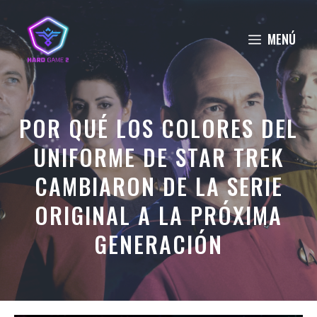
Saltar
al
MENÚ
contenido
POR QUÉ LOS COLORES DEL
UNIFORME DE STAR TREK
CAMBIARON DE LA SERIE
ORIGINAL A LA PRÓXIMA
GENERACIÓN