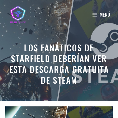
Saltar
al
MENÚ
contenido
LOS FANÁTICOS DE
STARFIELD DEBERÍAN VER
ESTA DESCARGA GRATUITA
DE STEAM