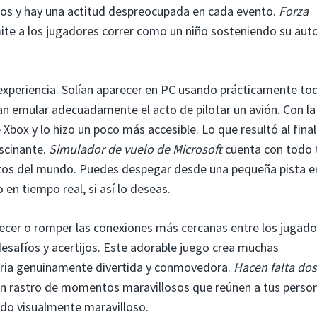
vos y hay una actitud despreocupada en cada evento.
Forza
ite a los jugadores correr como un niño sosteniendo su aut
xperiencia. Solían aparecer en PC usando prácticamente tod
an emular adecuadamente el acto de pilotar un avión. Con la
e Xbox y lo hizo un poco más accesible. Lo que resultó al final
scinante.
Simulador de vuelo de Microsoft
cuenta con todo 
rtos del mundo. Puedes despegar desde una pequeña pista e
 en tiempo real, si así lo deseas.
lecer o romper las conexiones más cercanas entre los jugado
safíos y acertijos. Este adorable juego crea muchas
toria genuinamente divertida y conmovedora.
Hacen falta dos
n rastro de momentos maravillosos que reúnen a tus perso
ndo visualmente maravilloso.