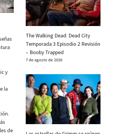
The Walking Dead: Dead City
eseñas
Temporada 3 Episodio 2 Revisión
atura
– Booby Trapped
7 de agosto de 2026
ic y
e la
ción.
más
les de
Las estrellas de Grimm se reúnen