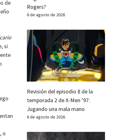
os de
Rogers?
seño
6 de agosto de 2026
cario
, si
mente
o
Revisión del episodio 8 de la
uego
temporada 2 de X-Men ’97:
Jugando una mala mano
tentan
6 de agosto de 2026
, o