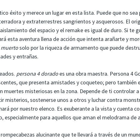
ico éxito y merece un lugar en esta lista. Puede que no sea 
erradora y extraterrestres sangrientos y asquerosos. El orig
 aislamiento del espacio y el remake es igual de duro. Si te 
ará esta aventura llena de acción que intenta arañarte y mo
 muerto
solo por la riqueza de armamento que puede destru
ades y entrañas.
reados.
persona 4 dorado
es una obra maestra. Persona 4 G
scentes, que presenta amistades y coqueteo; pero también 
en muertes misteriosas en la zona. Depende de ti controlar a
r misterios, sostenerse unos a otros y luchar contra monst
ará por nuestro elenco. Es exuberante a la vista y cuenta c
to, especialmente para aquellos que aman el melodrama de 
un rompecabezas alucinante que te llevará a través de un mun