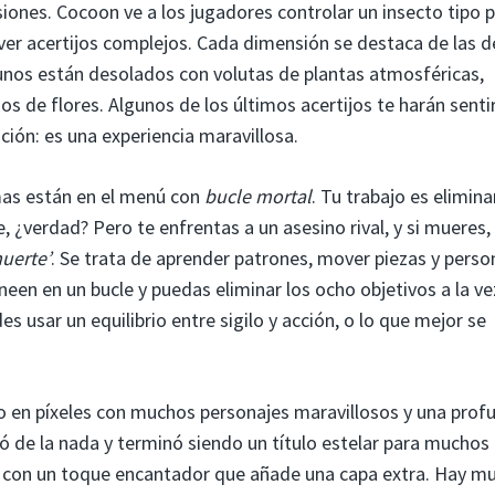
iones. Cocoon ve a los jugadores controlar un insecto tipo po
ver acertijos complejos. Cada dimensión se destaca de las 
unos están desolados con volutas de plantas atmosféricas,
 de flores. Algunos de los últimos acertijos te harán senti
ión: es una experiencia maravillosa.
rmas están en el menú con
bucle mortal
. Tu trabajo es elimina
, ¿verdad? Pero te enfrentas a un asesino rival, y si mueres, l
muerte’
. Se trata de aprender patrones, mover piezas y perso
ineen en un bucle y puedas eliminar los ocho objetivos a la ve
usar un equilibrio entre sigilo y acción, o lo que mejor se
do en píxeles con muchos personajes maravillosos y una prof
ó de la nada y terminó siendo un título estelar para muchos
o con un toque encantador que añade una capa extra. Hay m