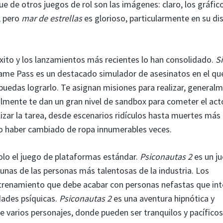
e de otros juegos de rol son las imágenes: claro, los gráfic
, pero
mar de estrellas
es glorioso, particularmente en su di
éxito y los lanzamientos más recientes lo han consolidado.
Si
ame Pass es un destacado simulador de asesinatos en el que
puedas lograrlo. Te asignan misiones para realizar, general
lmente te dan un gran nivel de sandbox para cometer el act
zar la tarea, desde escenarios ridículos hasta muertes más
 o haber cambiado de ropa innumerables veces.
solo el juego de plataformas estándar.
Psiconautas 2
es un j
unas de las personas más talentosas de la industria. Los
ntrenamiento que debe acabar con personas nefastas que in
dades psíquicas.
Psiconautas 2
es una aventura hipnótica y
de varios personajes, donde pueden ser tranquilos y pacíficos