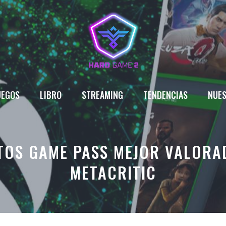
UEGOS
LIBRO
STREAMING
TENDENCIAS
NUES
TOS GAME PASS MEJOR VALORA
METACRITIC