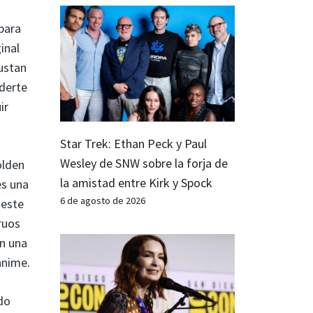
para
inal
gustan
rderte
ir
Star Trek: Ethan Peck y Paul
Wesley de SNW sobre la forja de
olden
la amistad entre Kirk y Spock
es una
6 de agosto de 2026
 este
ruos
on una
anime.
do