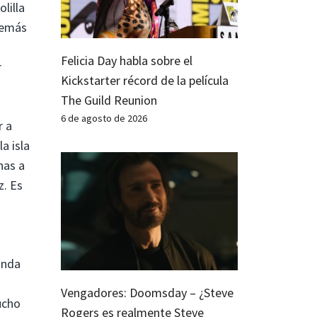
lilla
demás
Felicia Day habla sobre el
r
Kickstarter récord de la película
The Guild Reunion
6 de agosto de 2026
r a
a isla
nas a
z. Es
unda
Vengadores: Doomsday – ¿Steve
ucho
Rogers es realmente Steve