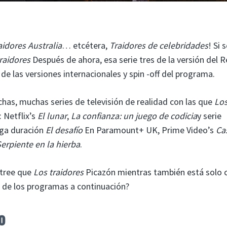
aidores Australia
… etcétera,
Traidores de celebridades
! Si 
raidores
Después de ahora, esa serie tres de la versión del R
de las versiones internacionales y spin -off del programa.
has, muchas series de televisión de realidad con las que
Lo
 Netflix’s
El lunar
,
La confianza: un juego de codicia
y serie
rga duración
El desafío
En Paramount+ UK, Prime Video’s
Ca
erpiente en la hierba
.
stree que
Los traidores
Picazón mientras también está solo
s de los programas a continuación?
o