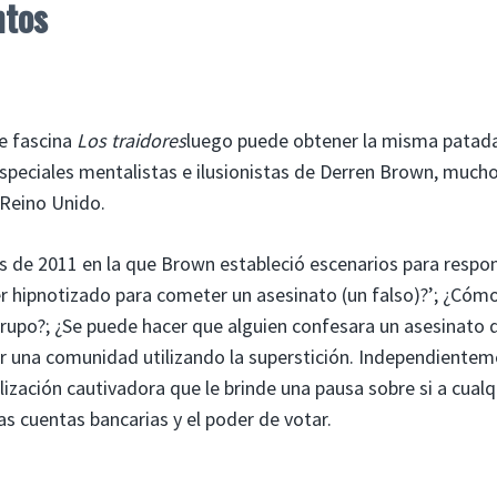
ntos
te fascina
Los traidores
luego puede obtener la misma patada
especiales mentalistas e ilusionistas de Derren Brown, much
 Reino Unido.
es de 2011 en la que Brown estableció escenarios para respo
er hipnotizado para cometer un asesinato (un falso)?’; ¿Cóm
upo?; ¿Se puede hacer que alguien confesara un asesinato 
r una comunidad utilizando la superstición. Independiente
lización cautivadora que le brinde una pausa sobre si a cualq
as cuentas bancarias y el poder de votar.