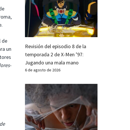
de
broma,
e.
l de
Revisión del episodio 8 de la
ara un
temporada 2 de X-Men ’97:
tores
Jugando una mala mano
dores
-
6 de agosto de 2026
de