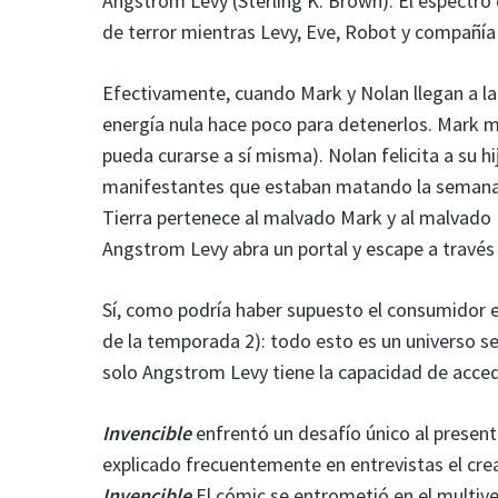
Angstrom Levy (Sterling K. Brown). El espectro
de terror mientras Levy, Eve, Robot y compañía
Efectivamente, cuando Mark y Nolan llegan a la
energía nula hace poco para detenerlos. Mark 
pueda curarse a sí misma). Nolan felicita a su h
manifestantes que estaban matando la semana p
Tierra pertenece al malvado Mark y al malvado 
Angstrom Levy abra un portal y escape a través 
Sí, como podría haber supuesto el consumidor e
de la temporada 2): todo esto es un universo 
solo Angstrom Levy tiene la capacidad de acced
Invencible
enfrentó un desafío único al presen
explicado frecuentemente en entrevistas el cr
Invencible
El cómic se entrometió en el multi