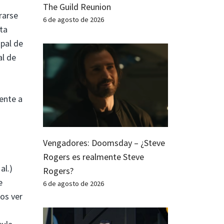
The Guild Reunion
rarse
6 de agosto de 2026
ta
pal de
al de
ente a
Vengadores: Doomsday – ¿Steve
Rogers es realmente Steve
al.)
Rogers?
e
6 de agosto de 2026
os ver