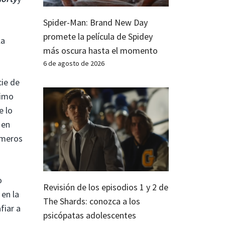
Spider-Man: Brand New Day
promete la película de Spidey
la
más oscura hasta el momento
6 de agosto de 2026
cie de
timo
e lo
 en
úmeros
o
Revisión de los episodios 1 y 2 de
en la
The Shards: conozca a los
fiar a
psicópatas adolescentes