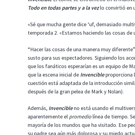
Todo en todas partes y a la vez
lo convirtió en u
«Sé que mucha gente dice ‘uf, demasiado multiv
temporada 2. «Estamos haciendo las cosas de 
“Hacer las cosas de una manera muy diferente
susto para sus espectadores. Siguiendo los ac
que los fanáticos esperarían es un equipo de 
que la escena inicial de
Invencible
proporciona l
cuestión está adaptada de la introducción simi
después de la gran pelea de Mark y Nolan).
Además,
Invencible
no está usando el multivers
aparentemente el
promedio
línea de tiempo. S
mayoría de los mundos que ha visitado. Ese peq
su padre sea aún más dolorosa y su miedo actua