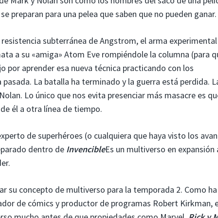
 de Mark y Nolan son como los hombres del saco de una pelí
 se preparan para una pelea que saben que no pueden ganar.
 resistencia subterránea de Angstrom, el arma experimental
mata a su «amiga» Atom Eve rompiéndole la columna (para q
ijo por aprender esa nueva técnica practicando con los
asada. La batalla ha terminado y la guerra está perdida. L
Nolan. Lo único que nos evita presenciar más masacre es qu
de él a otra línea de tiempo.
xperto de superhéroes (o cualquiera que haya visto los ava
separado dentro de
Invencible
Es un multiverso en expansión 
er.
tar su concepto de multiverso para la temporada 2. Como ha
eador de cómics y productor de programas Robert Kirkman, e
verso mucho antes de que propiedades como Marvel,
Rick y 