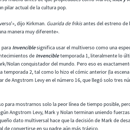
n pilar actual de la cultura pop.
erso'», dijo Kirkman.
Guarida de frikis
antes del estreno de 
una manera muy diferente».
” para
Invencible
significa usar el multiverso como una espe
ontecimientos de
Invencible
temporada 1, literalmente lo úl
Mark/Nolan conquistador del mundo. Pero eso es exactament
a temporada 2, tal como lo hizo el cómic anterior (la escena
lar de Angstrom Levy en el número 16, que llegó solo tres n
o para mostrarnos solo la peor línea de tiempo posible, per
egún Angstrom Levy, Mark y Nolan terminan uniendo fuerzas 
ueño dato multiversal hace que la decisión de Mark de desa
l de convertirse en su padre aún más trágico.