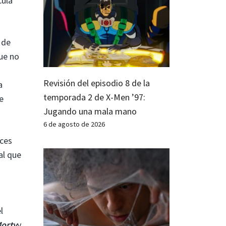
cula
 de
ue no
Revisión del episodio 8 de la
a
temporada 2 de X-Men ’97:
e
Jugando una mala mano
6 de agosto de 2026
nces
al que
l
Morty
y