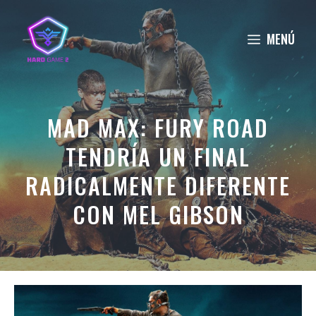
Saltar
al
MENÚ
contenido
MAD MAX: FURY ROAD
TENDRÍA UN FINAL
RADICALMENTE DIFERENTE
CON MEL GIBSON