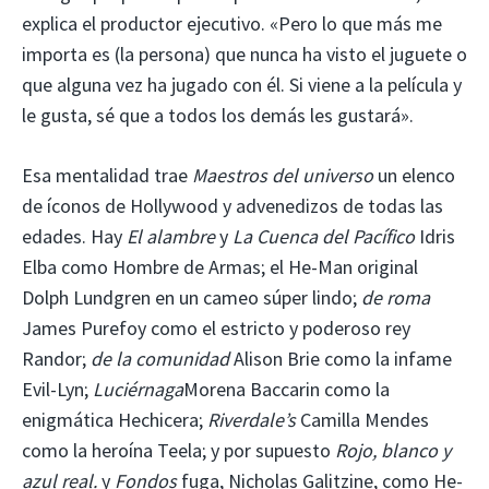
explica el productor ejecutivo. «Pero lo que más me
importa es (la persona) que nunca ha visto el juguete o
que alguna vez ha jugado con él. Si viene a la película y
le gusta, sé que a todos los demás les gustará».
Esa mentalidad trae
Maestros del universo
un elenco
de íconos de Hollywood y advenedizos de todas las
edades. Hay
El alambre
y
La Cuenca del Pacífico
Idris
Elba como Hombre de Armas; el He-Man original
Dolph Lundgren en un cameo súper lindo;
de roma
James Purefoy como el estricto y poderoso rey
Randor;
de la comunidad
Alison Brie como la infame
Evil-Lyn;
Luciérnaga
Morena Baccarin como la
enigmática Hechicera;
Riverdale’s
Camilla Mendes
como la heroína Teela; y por supuesto
Rojo, blanco y
azul real.
y
Fondos
fuga, Nicholas Galitzine, como He-