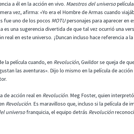
encia a él en la acción en vivo.
Maestros del universo
película
imera vez, afirma: «Yo era el Hombre de Armas cuando viaj
s fue uno de los pocos
MOTU
personajes para aparecer en e
ta es una sugerencia divertida de que tal vez ocurrió una ver
ón real en este universo. ¡Duncan incluso hace referencia a la
de la película cuando, en
Revolución
, Gwildor se queja de qu
stan las aventuras». Dijo lo mismo en la película de acción 
tor.
ula de acción real en
Revolución
. Meg Foster, quien interpretó
 en
Revolución
. Es maravilloso que, incluso si la película de 
el universo
franquicia, el equipo detrás
Revolución
reconoc