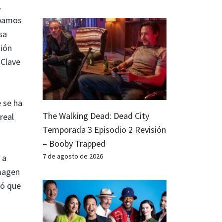
.
ábamos
sa
sión
 Clave
e se ha
The Walking Dead: Dead City
real
Temporada 3 Episodio 2 Revisión
– Booby Trapped
7 de agosto de 2026
 a
imagen
ió que