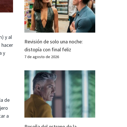
) y al
Revisión de solo una noche:
 hacer
distopía con final feliz
a y
7 de agosto de 2026
la de
jero
tar a
Reseña del estreno de la