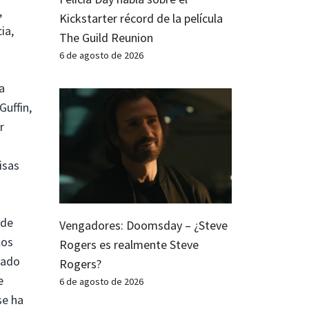
,
Kickstarter récord de la película
ia,
The Guild Reunion
6 de agosto de 2026
a
Guffin,
r
isas
 de
Vengadores: Doomsday – ¿Steve
los
Rogers es realmente Steve
sado
Rogers?
e
6 de agosto de 2026
se ha