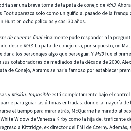
podría ser una breve toma de la pata de conejo de
M:I3
. Ahora
’s Foot aparezca solo como un guiño al pasado de la franquic
Hunt en ocho películas y casi 30 años.
ste de cuentas final
Finalmente pude responder a la pregunt
iendo desde
M:I3.
La pata de conejo era, por supuesto, un Mac
e dar a los personajes algo que perseguir. Y
M:I3
fue el prime
n sus colaboradores de mediados de la década de 2000, Alex
ata de Conejo, Abrams se haría famoso por establecer prem
sas y
Misión: Imposible
está completamente bajo el control
arrie para guiar las últimas entradas. donde la mayoría de 
marse el tiempo para mirar atrás, McQuarrie ha mirado al pa
 White Widow de Vanessa Kirby como la hija del traficante d
regreso a Kittridge, ex director del FMI de Czerny. Además, 