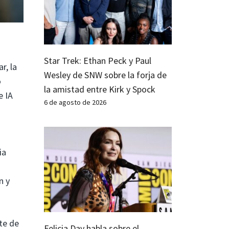
Star Trek: Ethan Peck y Paul
r, la
Wesley de SNW sobre la forja de
o
la amistad entre Kirk y Spock
e IA
6 de agosto de 2026
ia
n y
nte de
Felicia Day habla sobre el