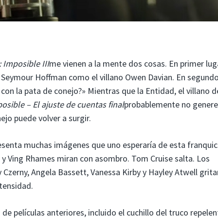
 Imposible III
me vienen a la mente dos cosas. En primer luga
p Seymour Hoffman como el villano Owen Davian. En segund
 con la pata de conejo?» Mientras que la Entidad, el villano d
osible – El ajuste de cuentas final
probablemente no genere
jo puede volver a surgir.
senta muchas imágenes que uno esperaría de esta franquic
g y Ving Rhames miran con asombro. Tom Cruise salta. Los
Czerny, Angela Bassett, Vanessa Kirby y Hayley Atwell grita
tensidad.
 películas anteriores, incluido el cuchillo del truco repele