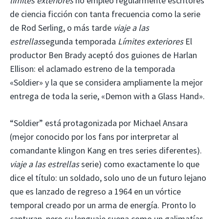
límites exteriores
no empleó regularmente escritores
de ciencia ficción con tanta frecuencia como la serie
de Rod Serling, o más tarde
viaje a las
estrellas
segunda temporada
Límites exteriores
El
productor Ben Brady aceptó dos guiones de Harlan
Ellison: el aclamado estreno de la temporada
«Soldier» y la que se considera ampliamente la mejor
entrega de toda la serie, «Demon with a Glass Hand».
“Soldier” está protagonizada por Michael Ansara
(mejor conocido por los fans por interpretar al
comandante klingon Kang en tres series diferentes).
viaje a las estrellas
serie) como exactamente lo que
dice el título: un soldado, solo uno de un futuro lejano
que es lanzado de regreso a 1964 en un vórtice
temporal creado por un arma de energía. Pronto lo
capturan, pero su lenguaje suena como un galimatías,