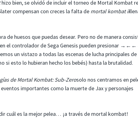
t
hizo bien, se olvidó de incluir el torneo de Mortal Kombat re
later compensan con creces la falta de
mortal kombat ii
lle
dora de huesos que puedas desear. Pero no de manera consis
iben el controlador de Sega Genesis pueden presionar →←
hemos un vistazo a todas las escenas de lucha principales de 
mo si esto lo hubieran hecho los bebés) hasta la brutalidad.
gías de Mortal Kombat: Sub-Zero
solo nos centramos en pel
o eventos importantes como la muerte de Jax y personajes
dir cuál es la mejor pelea… ¡a través de mortal kombat!