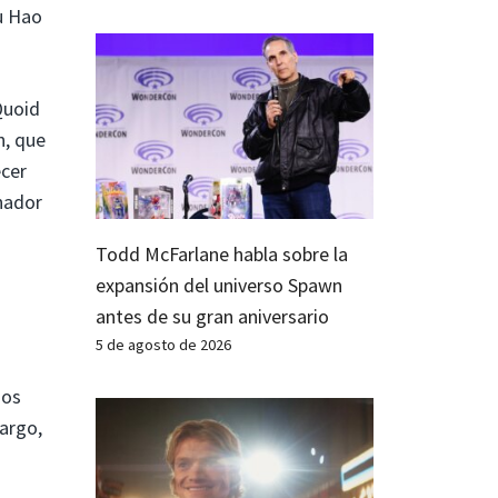
su Hao
uoid
n, que
ecer
chador
Todd McFarlane habla sobre la
expansión del universo Spawn
antes de su gran aniversario
5 de agosto de 2026
dos
bargo,