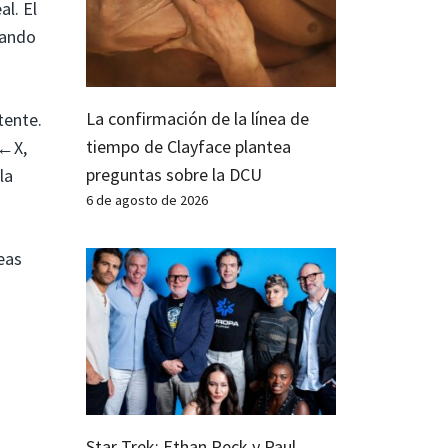
al. El
nando
La confirmación de la línea de
tente.
tiempo de Clayface plantea
←←X,
preguntas sobre la DCU
la
6 de agosto de 2026
eas
Star Trek: Ethan Peck y Paul