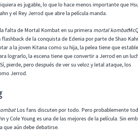
 siquiera es jugable, lo que lo hace menos importante que H
Kahn y el Rey Jerrod que abre la película manda.
 la falta de Mortal Kombat en su primera
mortal kombat
McQ
 flashback de la conquista de Edenia por parte de Shao Kah
ar a la joven Kitana como su hija, la pelea tiene que establ
 Para lograrlo, la escena tiene que convertir a Jerrod en un lu
í, pierde, pero después de ver su veloz y letal ataque, los
como Jerrod.
g
kombat
Los fans discuten por todo. Pero probablemente to
n y Cole Young es una de las mejores de la película. Sin em
ma que aún debe debatirse.