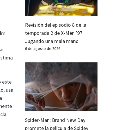
Revisión del episodio 8 de la
temporada 2 de X-Men ’97:
alm
Jugando una mala mano
6 de agosto de 2026
ar
ástima
o este
o, usa
a
onente
cia
Spider-Man: Brand New Day
promete la película de Spidey