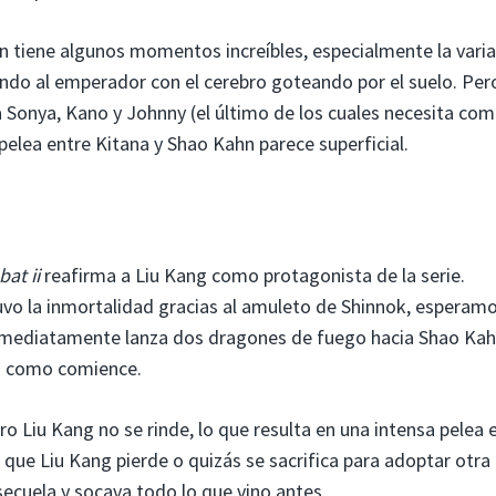
n tiene algunos momentos increíbles, especialmente la vari
ando al emperador con el cerebro goteando por el suelo. Per
a Sonya, Kano y Johnny (el último de los cuales necesita com
pelea entre Kitana y Shao Kahn parece superficial.
at ii
reafirma a Liu Kang como protagonista de la serie.
o la inmortalidad gracias al amuleto de Shinnok, esperam
 Inmediatamente lanza dos dragones de fuego hacia Shao Kah
to como comience.
o Liu Kang no se rinde, lo que resulta en una intensa pelea 
l que Liu Kang pierde o quizás se sacrifica para adoptar otra
ecuela y socava todo lo que vino antes.