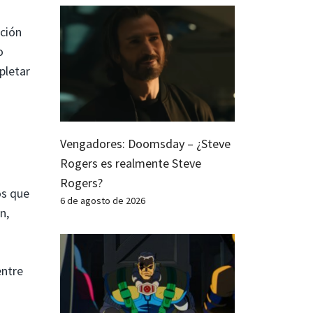
ación
o
pletar
Vengadores: Doomsday – ¿Steve
Rogers es realmente Steve
Rogers?
os que
6 de agosto de 2026
n,
entre