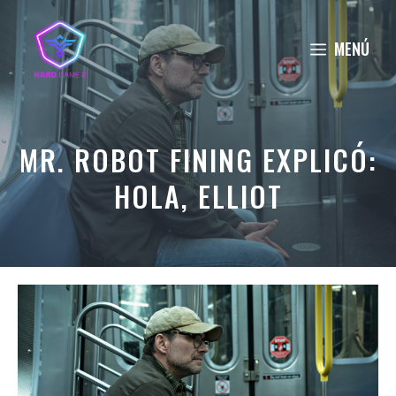
Saltar
al
MENÚ
contenido
MR. ROBOT FINING EXPLICÓ:
HOLA, ELLIOT