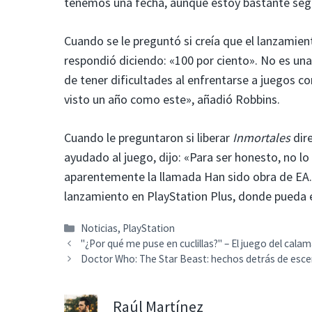
tenemos una fecha, aunque estoy bastante segu
Cuando se le preguntó si creía que el lanzamient
respondió diciendo: «100 por ciento». No es una
de tener dificultades al enfrentarse a juegos 
visto un año como este», añadió Robbins.
Cuando le preguntaron si liberar
Inmortales
dir
ayudado al juego, dijo: «Para ser honesto, no lo
aparentemente la llamada Han sido obra de EA.
lanzamiento en PlayStation Plus, donde pueda e
Categorías
Noticias
,
PlayStation
"¿Por qué me puse en cuclillas?" – El juego del cala
Doctor Who: The Star Beast: hechos detrás de escen
Raúl Martínez