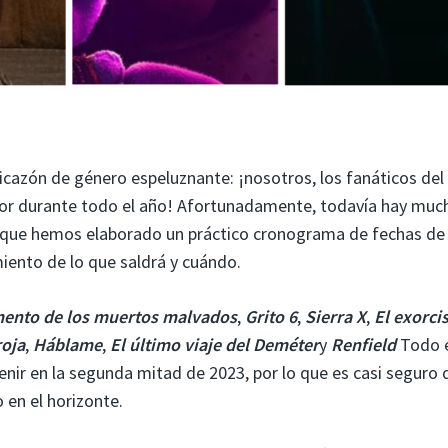
icazón de género espeluznante: ¡nosotros, los fanáticos del
rror durante todo el año! Afortunadamente, todavía hay muc
lo que hemos elaborado un práctico cronograma de fechas de
iento de lo que saldrá y cuándo.
mento de los muertos malvados
,
Grito 6
,
Sierra X
,
El exorcis
roja
,
Háblame
,
El último viaje del Deméter
y
Renfield
Todo 
ir en la segunda mitad de 2023, por lo que es casi seguro 
 en el horizonte.