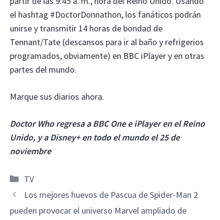
partir de las 9:45 a. m., hora del Reino Unido. Usando
el hashtag #DoctorDonnathon, los fanáticos podrán
unirse y transmitir 14 horas de bondad de
Tennant/Tate (descansos para ir al baño y refrigerios
programados, obviamente) en BBC iPlayer y en otras
partes del mundo.
Marque sus diarios ahora.
Doctor Who regresa a BBC One e iPlayer en el Reino
Unido, y a Disney+ en todo el mundo el 25 de
noviembre
Categorías
TV
Los mejores huevos de Pascua de Spider-Man 2
pueden provocar el universo Marvel ampliado de