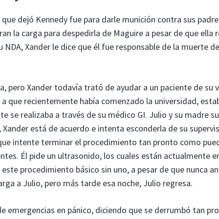
a que dejó Kennedy fue para darle munición contra sus padre
an la carga para despedirla de Maguire a pesar de que ella r
u NDA, Xander le dice que él fue responsable de la muerte d
a, pero Xander todavía trató de ayudar a un paciente de su 
ido a que recientemente había comenzado la universidad, esta
 se realizaba a través de su médico GI. Julio y su madre su
e, Xander está de acuerdo e intenta esconderla de su supervis
n que intente terminar el procedimiento tan pronto como pue
tes. Él pide un ultrasonido, los cuales están actualmente e
r este procedimiento básico sin uno, a pesar de que nunca an
rga a Julio, pero más tarde esa noche, Julio regresa.
 de emergencias en pánico, diciendo que se derrumbó tan pr