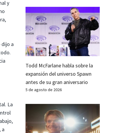
mal y
 no
ra,
 dijo a
todo.
cia
Todd McFarlane habla sobre la
expansión del universo Spawn
antes de su gran aniversario
5 de agosto de 2026
al. La
ntrol
abajo,
, a