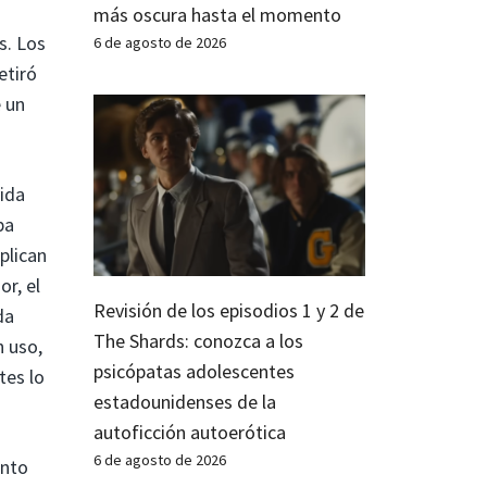
más oscura hasta el momento
s. Los
6 de agosto de 2026
etiró
e un
vida
ba
plican
or, el
Revisión de los episodios 1 y 2 de
da
The Shards: conozca a los
n uso,
psicópatas adolescentes
tes lo
estadounidenses de la
autoficción autoerótica
6 de agosto de 2026
onto