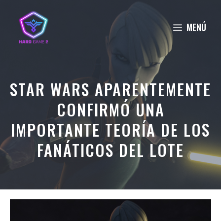
Saltar
al
MENÚ
contenido
STAR WARS APARENTEMENTE
CONFIRMÓ UNA
IMPORTANTE TEORÍA DE LOS
FANÁTICOS DEL LOTE