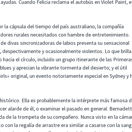
 ayudas. Cuando Felicia reclama el autobús en Violet Paint, e
or la cápsula del tiempo del país australiano, la compañía
adores rurales necesitados con hambre de entretenimiento.
 de divas sincronizadoras de labios presenta su sensacional
a, despectivamente y ocasionalmente violentos. Lo que brilla
acia el círculo, incluido un grupo itinerante de las Primera
ues y aprecian la vibrante tormenta del desierto; y el útil
Girls» original, un evento notoriamente especial en Sydney y 
istórico. Ella es probablemente la intérprete más famosa d
er alarde de él, o examinar el pasado en general. Bernadet
dida de la trompeta de su compañero. Nunca visto en la cáma
 con la regalía de arrastre era similar a casarse con la sang