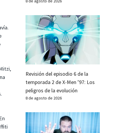
8 de agosto de 2026
avía.
e
e
Mitzi,
Revisión del episodio 6 de la
una
temporada 2 de X-Men ’97: Los
peligros de la evolución
.
8 de agosto de 2026
 En
fiti