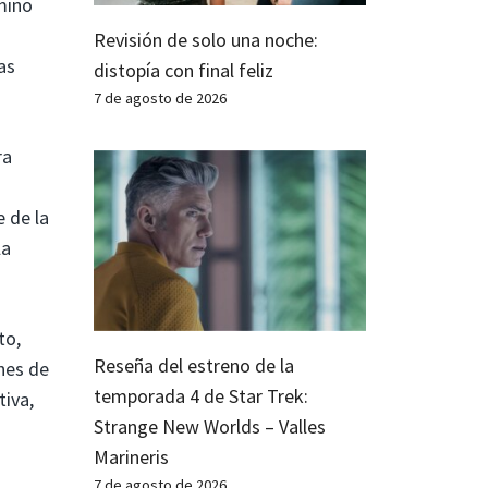
mino
Revisión de solo una noche:
as
distopía con final feliz
7 de agosto de 2026
ra
e de la
la
to,
Reseña del estreno de la
nes de
temporada 4 de Star Trek:
tiva,
Strange New Worlds – Valles
Marineris
7 de agosto de 2026