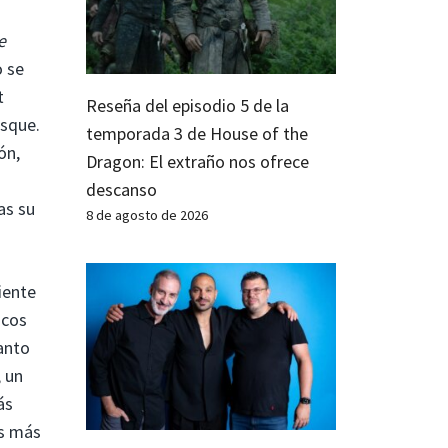
e
o se
t
Reseña del episodio 5 de la
esque.
temporada 3 de House of the
ón,
Dragon: El extraño nos ofrece
descanso
as su
8 de agosto de 2026
iente
icos
canto
 un
ás
os más