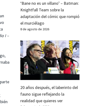
‘Bane no es un villano’ – Batman:
Knightfall Team sobre la
 un
adaptación del cómic que rompió
uvo
el murciélago
ca
8 de agosto de 2026
io I –
go,
arnaba
 parte
20 años después, el laberinto del
fauno sigue reflejando la
g
realidad que quieres ver
mbién