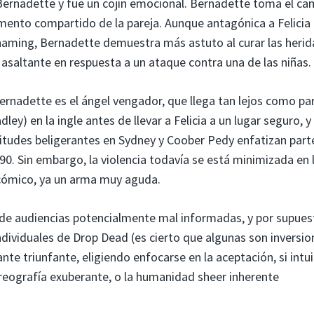
Bernadette y fue un cojín emocional. Bernadette toma el ca
tamento compartido de la pareja. Aunque antagónica a Felicia
aming, Bernadette demuestra más astuto al curar las herid
un asaltante en respuesta a un ataque contra una de las niñas.
ernadette es el ángel vengador, que llega tan lejos como pa
ey) en la ingle antes de llevar a Felicia a un lugar seguro, y
ltitudes beligerantes en Sydney y Coober Pedy enfatizan part
90. Sin embargo, la violencia todavía se está minimizada en 
 cómico, ya un arma muy aguda.
s de audiencias potencialmente mal informadas, y por supues
dividuales de Drop Dead (es cierto que algunas son inversio
ante triunfante, eligiendo enfocarse en la aceptación, si intui
oreografía exuberante, o la humanidad sheer inherente