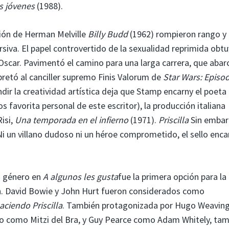
s jóvenes
(1988).
ión de Herman Melville
Billy Budd
(1962) rompieron rango y
siva. El papel controvertido de la sexualidad reprimida obt
Oscar. Pavimentó el camino para una larga carrera, que abar
retó al canciller supremo Finis Valorum de
Star Wars: Episod
dir la creatividad artística deja que Stamp encarny el poeta
s favorita personal de este escritor), la producción italiana
isi,
Una temporada en el infierno
(1971).
Priscilla
Sin embar
Ni un villano dudoso ni un héroe comprometido, el sello enc
si género en
A algunos les gusta
fue la primera opción para la
on. David Bowie y John Hurt fueron considerados como
aciendo Priscilla
. También protagonizada por Hugo Weavin
o como Mitzi del Bra, y Guy Pearce como Adam Whitely, ta