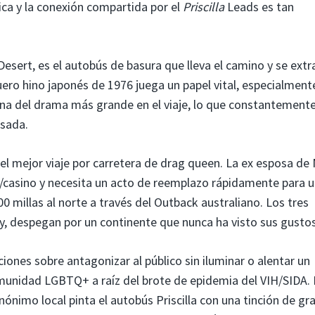
ca y la conexión compartida por el
Priscilla
Leads es tan
 Desert, es el autobús de basura que lleva el camino y se extr
ero hino japonés de 1976 juega un papel vital, especialment
eina del drama más grande en el viaje, lo que constantement
usada.
el mejor viaje por carretera de drag queen. La ex esposa de 
l/casino y necesita un acto de reemplazo rápidamente para 
700 millas al norte a través del Outback australiano. Los tres
, despegan por un continente que nunca ha visto sus gustos
ciones sobre antagonizar al público sin iluminar o alentar un
omunidad LGBTQ+ a raíz del brote de epidemia del VIH/SIDA.
ónimo local pinta el autobús Priscilla con una tinción de graf