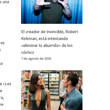
s una
El creador de Invincible, Robert
Kirkman, está intentando
 es
«eliminar lo aburrido» de los
s
cómics
7 de agosto de 2026
ha
e «Les
te
ra,
re