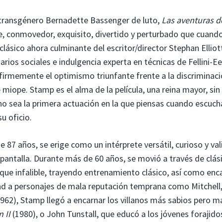
 transgénero Bernadette Bassenger de luto,
Las aventuras d
, conmovedor, exquisito, divertido y perturbado que cuand
 clásico ahora culminante del escritor/director Stephan Elliot
rios sociales e indulgencia experta en técnicas de Fellini-E
firmemente el optimismo triunfante frente a la discriminaci
iope. Stamp es el alma de la película, una reina mayor, sin
no sea la primera actuación en la que piensas cuando escuch
u oficio.
87 años, se erige como un intérprete versátil, curioso y val
a pantalla. Durante más de 60 años, se movió a través de clás
nfoque infalible, trayendo entrenamiento clásico, así como en
ad a personajes de mala reputación temprana como Mitchell,
962), Stamp llegó a encarnar los villanos más sabios pero m
 II
(1980), o John Tunstall, que educó a los jóvenes forajid