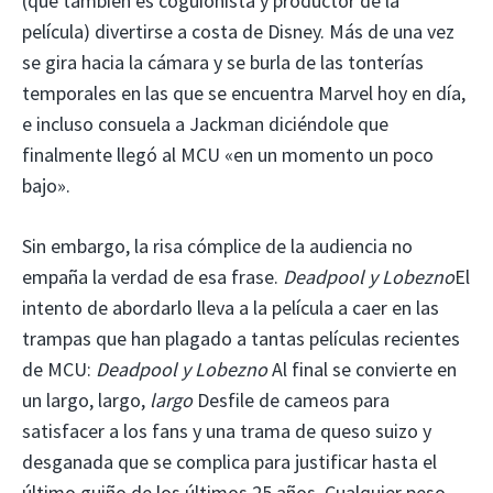
(que también es coguionista y productor de la
película) divertirse a costa de Disney. Más de una vez
se gira hacia la cámara y se burla de las tonterías
temporales en las que se encuentra Marvel hoy en día,
e incluso consuela a Jackman diciéndole que
finalmente llegó al MCU «en un momento un poco
bajo».
Sin embargo, la risa cómplice de la audiencia no
empaña la verdad de esa frase.
Deadpool y Lobezno
El
intento de abordarlo lleva a la película a caer en las
trampas que han plagado a tantas películas recientes
de MCU:
Deadpool y Lobezno
Al final se convierte en
un largo, largo,
largo
Desfile de cameos para
satisfacer a los fans y una trama de queso suizo y
desganada que se complica para justificar hasta el
último guiño de los últimos 25 años. Cualquier peso