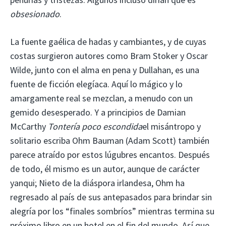
obsesionado
.
La fuente gaélica de hadas y cambiantes, y de cuyas
costas surgieron autores como Bram Stoker y Oscar
Wilde, junto con el alma en pena y Dullahan, es una
fuente de ficción elegíaca. Aquí lo mágico y lo
amargamente real se mezclan, a menudo con un
gemido desesperado. Y a principios de Damian
McCarthy
Tontería poco escondida
el misántropo y
solitario escriba Ohm Bauman (Adam Scott) también
parece atraído por estos lúgubres encantos. Después
de todo, él mismo es un autor, aunque de carácter
yanqui; Nieto de la diáspora irlandesa, Ohm ha
regresado al país de sus antepasados ​​para brindar sin
alegría por los “finales sombríos” mientras termina su
próximo libro en un hotel en el fin del mundo. Así que