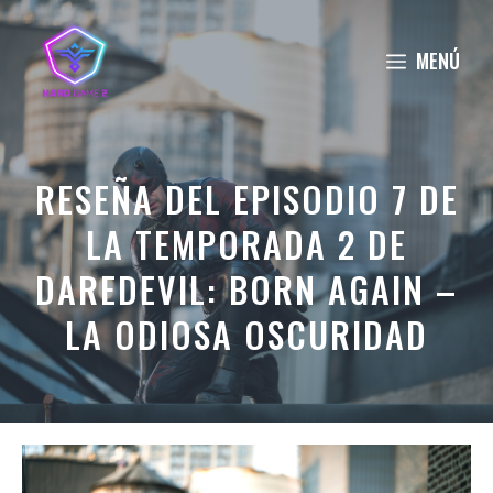
Saltar
al
MENÚ
contenido
RESEÑA DEL EPISODIO 7 DE
LA TEMPORADA 2 DE
DAREDEVIL: BORN AGAIN –
LA ODIOSA OSCURIDAD