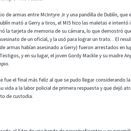
cio de armas entre McIntyre Jr y una pandilla de Dublín, que 
blín mató a Gerry a tiros, el MI5 hizo las maletas e intentó i
omó la tarjeta de memoria de su cámara, lo que demostró qu
esinato de un oficial, y la usó para lograr un trato. . El resu
de armas habían asesinado a Gerry) fueron arrestados en lu
Testigos, y en su lugar, el joven Gordy Mackle y su madre An
mpio.
e fue el final más feliz al que se pudo llegar considerando la
u vida a la labor policial de primera respuesta y que dejó atr
nto de custodia.
da, el líder de una banda de narcotraficantes y ex paramili