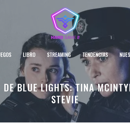
UEGOS
LIBRO
STREAMING
TENDENCIAS
NUES
 DE BLUE LIGHTS: TINA MCINTY
STEVIE