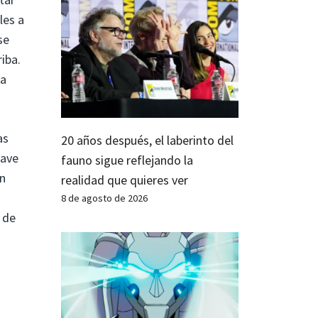
les a
se
iba.
la
as
20 años después, el laberinto del
lave
fauno sigue reflejando la
an
realidad que quieres ver
8 de agosto de 2026
 de