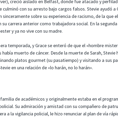
rver), creció aislado en Belfast, donde fue atacado y perfila
ue culminó con su arresto bajo cargos falsos. Stevie ayudó a
n sinceramente sobre su experiencia de racismo, de la que el
 su carrera anterior como trabajadora social. En la segunda
ester y ya no vive con su madre.
mera temporada, y Grace se enteró de que el «hombre miste
s había muerto de cáncer. Desde la muerte de Sarah, Stevie 
cinando platos gourmet (su pasatiempo) y visitando a sus pa
evie en una relación de «lo harán, no lo harán».
familia de académicos y originalmente estaba en el progra
 policial. Su admiración y amistad con su compañero de patru
 a la vigilancia policial, le hizo renunciar al plan de vía rápi