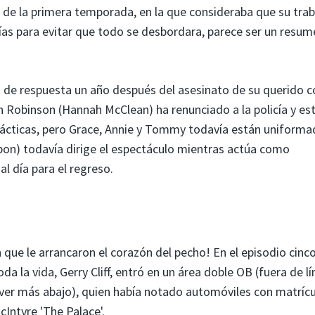
 de la primera temporada, en la que consideraba que su tra
días para evitar que todo se desbordara, parece ser un resum
de respuesta un año después del asesinato de su querido c
en Robinson (Hannah McClean) ha renunciado a la policía y es
cticas, pero Grace, Annie y Tommy todavía están uniforma
bbon) todavía dirige el espectáculo mientras actúa como
l día para el regreso.
que le arrancaron el corazón del pecho! En el episodio cinco
a la vida, Gerry Cliff, entró en un área doble OB (fuera de l
 (ver más abajo), quien había notado automóviles con matríc
cIntyre 'The Palace'.