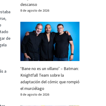
descanso
8 de agosto de 2026
estaba
rse,
e
ltado
gar de
gela
‘Bane no es un villano’ – Batman:
ás a
Knightfall Team sobre la
adaptación del cómic que rompió
el murciélago
8 de agosto de 2026
tar