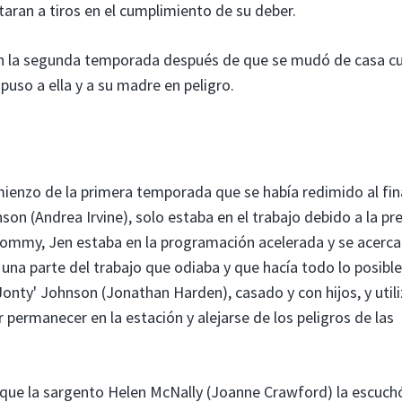
aran a tiros en el cumplimiento de su deber.
 en la segunda temporada después de que se mudó de casa 
uso a ella y a su madre en peligro.
enzo de la primera temporada que se había redimido al fina
nson (Andrea Irvine), solo estaba en el trabajo debido a la pr
e Tommy, Jen estaba en la programación acelerada y se acerca
, una parte del trabajo que odiaba y que hacía todo lo posibl
Jonty' Johnson (Jonathan Harden), casado y con hijos, y utili
r permanecer en la estación y alejarse de los peligros de las
e que la sargento Helen McNally (Joanne Crawford) la escuch