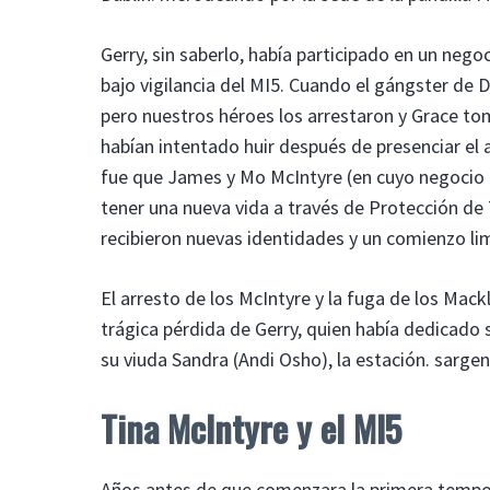
Gerry, sin saberlo, había participado en un nego
bajo vigilancia del MI5. Cuando el gángster de Du
pero nuestros héroes los arrestaron y Grace t
habían intentado huir después de presenciar el as
fue que James y Mo McIntyre (en cuyo negocio 
tener una nueva vida a través de Protección de 
recibieron nuevas identidades y un comienzo li
El arresto de los McIntyre y la fuga de los Mackl
trágica pérdida de Gerry, quien había dedicado s
su viuda Sandra (Andi Osho), la estación. sarge
Tina McIntyre y el MI5
Años antes de que comenzara la primera tempora