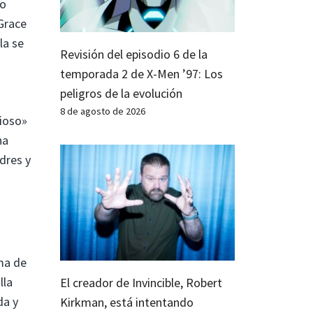
do
 Grace
la se
Revisión del episodio 6 de la
temporada 2 de X-Men ’97: Los
peligros de la evolución
8 de agosto de 2026
rioso»
ha
dres y
ma de
lla
El creador de Invincible, Robert
da y
Kirkman, está intentando