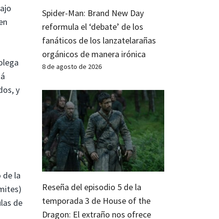
bajo
Spider-Man: Brand New Day
en
reformula el ‘debate’ de los
fanáticos de los lanzatelarañas
orgánicos de manera irónica
olega
8 de agosto de 2026
tá
dos, y
 de la
Reseña del episodio 5 de la
ímites)
temporada 3 de House of the
ulas de
Dragon: El extraño nos ofrece