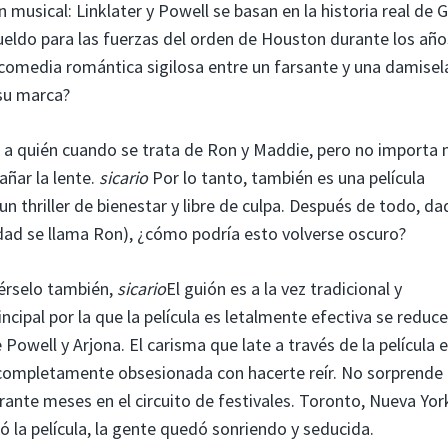
 musical: Linklater y Powell se basan en la historia real de 
sueldo para las fuerzas del orden de Houston durante los año
 comedia romántica sigilosa entre un farsante y una damisel
 su marca?
 a quién cuando se trata de Ron y Maddie, pero no importa
ñar la lente.
sicario
Por lo tanto, también es una película
 thriller de bienestar y libre de culpa. Después de todo, da
idad se llama Ron), ¿cómo podría esto volverse oscuro?
érselo también,
sicario
El guión es a la vez tradicional y
ncipal por la que la película es letalmente efectiva se reduc
Powell y Arjona. El carisma que late a través de la película 
ula completamente obsesionada con hacerte reír. No sorprende
ante meses en el circuito de festivales. Toronto, Nueva Yor
 la película, la gente quedó sonriendo y seducida.