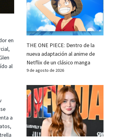
dor en
THE ONE PIECE: Dentro de la
cial,
nueva adaptación al anime de
Glen
Netflix de un clásico manga
ído al
9 de agosto de 2026
u
 se
enta a
atos,
rella