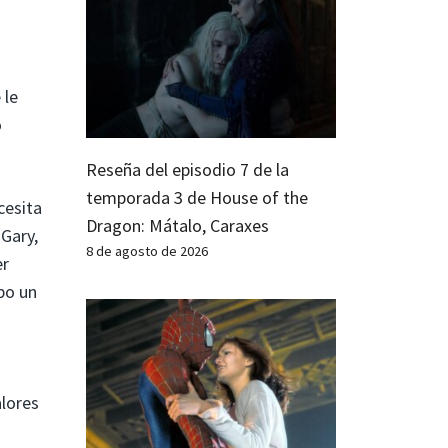
 le
o
Reseña del episodio 7 de la
temporada 3 de House of the
cesita
Dragon: Mátalo, Caraxes
 Gary,
8 de agosto de 2026
er
po un
alores