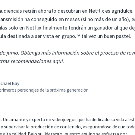
audiencias recién ahora lo descubran en Netflix es agridulce.
 transmisión ha conseguido en meses (si no más de un año), e
las solo en Netflix finalmente tendrán un ganador al que de
la destinada a ser vista en grupo. Y tal vez un buen pastel.
de junio.
Obtenga más información sobre el proceso de revi
stras recomendaciones aquí.
ichael Bay
s primeros personajes de la próxima generación
. Un amante y experto en videojuegos que ha dedicado su vida a es
r y supervisar la producción de contenido, asegurándose de que tod
 alta calidad. Bajo su liderazgo, nuestro equipo se esfuerza por