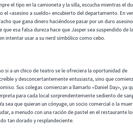
re el tipo en la camioneta y la silla, escucha mientras el d
mo el «asesino a sueldo» encubierto del departamento. En ve
racho que gana dinero haciéndose pasar por un duro asesino
e que esa falsa dureza hace que Jasper sea suspendido de l
en intentar usar a su nerd simbólico como cebo.
si a un chico de teatro se le ofreciera la oportunidad de
o creíble y desconcertantemente entusiasta, sino que comien
omiso. Sus colegas comienzan a llamarlo «Daniel Day», ya q
erpreta para cada local sorprendentemente sediento de san
 Ya sea que quieran un cónyuge, un socio comercial o la muer
dar, a menudo con una ración de pastel en el restaurante lo
ido tan dorado y resplandeciente.