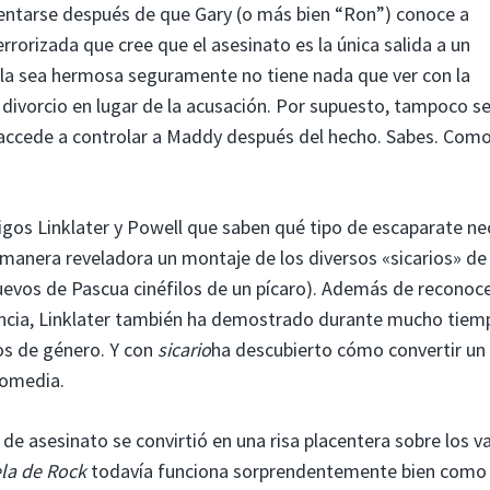
lentarse después de que Gary (o más bien “Ron”) conoce a
orizada que cree que el asesinato es la única salida a un
lla sea hermosa seguramente no tiene nada que ver con la
 divorcio en lugar de la acusación. Por supuesto, tampoco se
 accede a controlar a Maddy después del hecho. Sabes. Com
gos Linklater y Powell que saben qué tipo de escaparate ne
e manera reveladora un montaje de los diversos «sicarios» de
uevos de Pascua cinéfilos de un pícaro). Además de reconoc
encia, Linklater también ha demostrado durante mucho tiem
os de género. Y con
sicario
ha descubierto cómo convertir un
comedia.
de asesinato se convirtió en una risa placentera sobre los v
la de Rock
todavía funciona sorprendentemente bien como