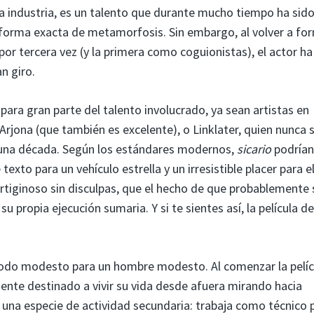
la industria, es un talento que durante mucho tiempo ha sid
 forma exacta de metamorfosis. Sin embargo, al volver a fo
por tercera vez (y la primera como coguionistas), el actor ha
n giro.
para gran parte del talento involucrado, ya sean artistas en
rjona (que también es excelente), o Linklater, quien nunca 
si una década. Según los estándares modernos,
sicario
podrían
exto para un vehículo estrella y un irresistible placer para e
ertiginoso sin disculpas, que el hecho de que probablemente 
u propia ejecución sumaria. Y si te sientes así, la película de
odo modesto para un hombre modesto. Al comenzar la pelíc
nte destinado a vivir su vida desde afuera mirando hacia
 una especie de actividad secundaria: trabaja como técnico p