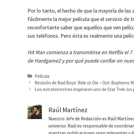
Por lo tanto, el hecho de que la mayoría de las 
Fácilmente la mejor película que el servicio de
reconfortante saber que aquellos que ven pelícu
sus teléfonos. Pero ésta es realmente una pelícu
Hit Man comienza a transmitirse en Netflix el 7 
de Hardgame2 y por qué puede confiar en nue
Categorías
Película
Revisión de Bad Boys: Ride or Die – Out-Bayhems M
Los extraterrestres inspiraron uno de Star Trek: lo
Raúl Martínez
Nuestro Jefe de Redacción es Raúl Martínez
universo. Raúl es responsable de coordina
nuestras publicaciones sean relevantes y de