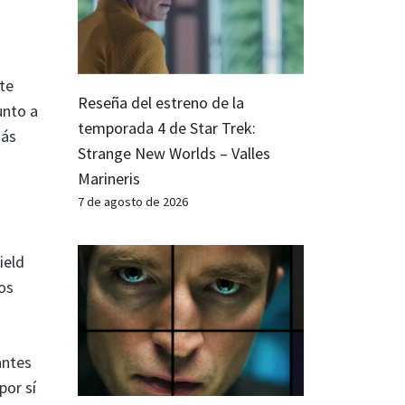
rte
Reseña del estreno de la
unto a
temporada 4 de Star Trek:
más
Strange New Worlds – Valles
Marineris
7 de agosto de 2026
ield
os
antes
por sí