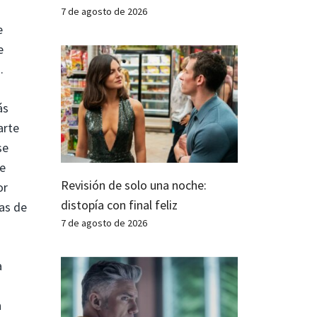
7 de agosto de 2026
e
e
.
ás
arte
se
le
Revisión de solo una noche:
or
distopía con final feliz
tas de
7 de agosto de 2026
a
n