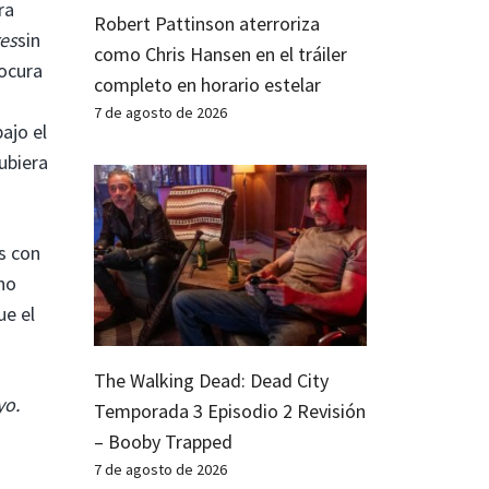
ra
Robert Pattinson aterroriza
es
sin
como Chris Hansen en el tráiler
locura
completo en horario estelar
7 de agosto de 2026
ajo el
ubiera
.
s con
 no
ue el
The Walking Dead: Dead City
yo.
Temporada 3 Episodio 2 Revisión
– Booby Trapped
7 de agosto de 2026