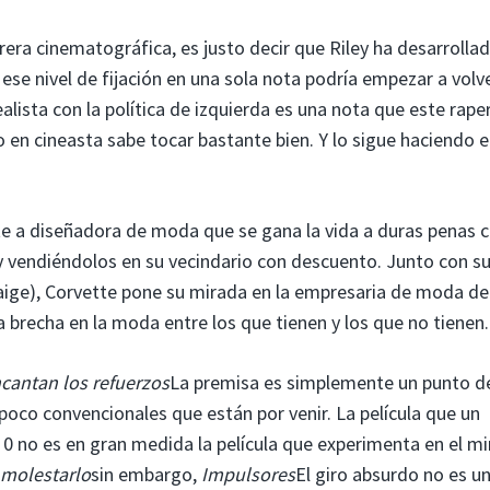
rera cinematográfica, es justo decir que Riley ha desarrolla
 ese nivel de fijación en una sola nota podría empezar a volv
lista con la política de izquierda es una nota que este rape
 en cineasta sabe tocar bastante bien. Y lo sigue haciendo 
nte a diseñadora de moda que se gana la vida a duras penas
y vendiéndolos en su vecindario con descuento. Junto con s
aige), Corvette pone su mirada en la empresaria de moda de
 brecha en la moda entre los que tienen y los que no tienen.
cantan los refuerzos
La premisa es simplemente un punto d
 poco convencionales que están por venir. La película que un
0 no es en gran medida la película que experimenta en el m
molestarlo
sin embargo,
Impulsores
El giro absurdo no es u