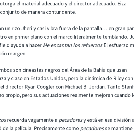
torga el material adecuado y el director adecuado. Eiza
l conjunto de manera contundente.
n un rizo Jheri y casi vibra fuera de la pantalla… en gran pa
ro en primer plano con el marco literalmente temblando. J
field ayuda a hacer
Me encantan los refuerzos
El esfuerzo 
plio margen.
bos son cineastas negros del Área de la Bahía que usan
a y clase en Estados Unidos, pero la dinámica de Riley con
 del director Ryan Coogler con Michael B. Jordan. Tanto Stanf
o propio, pero sus actuaciones realmente mejoran cuando l
zos
recuerda vagamente a
pecadores
y está en esa división 
d de la película. Precisamente como
pecadores
se mantiene 