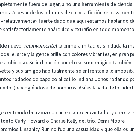
pletamente fuera de lugar, sino una herramienta de ciencia
s. A pesar de los adornos de ciencia ficción relativament
un «relativamente» fuerte dado que aquí estamos hablando d
te satisfactoriamente anárquico y extraño en todo momento
 (de nuevo:
relativamente
) la primera mitad es sin duda la m
da, el arte y la gente brilla con colores vibrantes, en gran p
e ambicioso. Su inclinación por el realismo mágico también 
rvette y sus amigos habitualmente se enfrentan a lo imposib
cantos rodados de papeleo al estilo Indiana Jones rodando p
gundos) encogiéndose de hombros. Así es la vida de los idio
ige centrando la trama con un encanto encantador y una clar
go tonto Curly Howard o Charlie Kelly del trío. Demi Moore
remios Linsanity Run no fue una casualidad y que ella es u