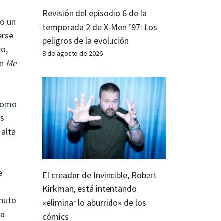
Revisión del episodio 6 de la
do un
temporada 2 de X-Men ’97: Los
erse
peligros de la evolución
ro,
8 de agosto de 2026
en
Me
 como
us
 alta
e
El creador de Invincible, Robert
Kirkman, está intentando
inuto
«eliminar lo aburrido» de los
na
cómics