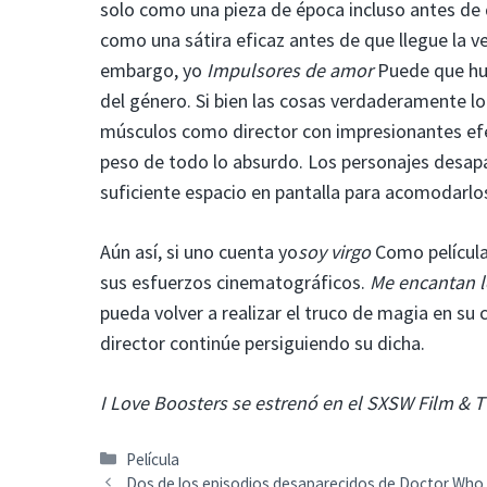
solo como una pieza de época incluso antes de
como una sátira eficaz antes de que llegue la ve
embargo, yo
Impulsores de amor
Puede que hub
del género. Si bien las cosas verdaderamente lo
músculos como director con impresionantes efect
peso de todo lo absurdo. Los personajes desapa
suficiente espacio en pantalla para acomodarlos.
Aún así, si uno cuenta yo
soy virgo
Como película 
sus esfuerzos cinematográficos.
Me encantan l
pueda volver a realizar el truco de magia en su 
director continúe persiguiendo su dicha.
I Love Boosters se estrenó en el SXSW Film & TV
Categorías
Película
Dos de los episodios desaparecidos de Doctor Wh