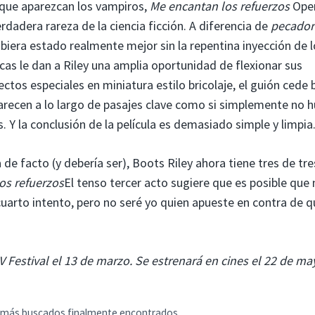
 que aparezcan los vampiros,
Me encantan los refuerzos
Ope
rdadera rareza de la ciencia ficción. A diferencia de
pecador
iera estado realmente mejor sin la repentina inyección de 
cas le dan a Riley una amplia oportunidad de flexionar sus
os especiales en miniatura estilo bricolaje, el guión cede b
recen a lo largo de pasajes clave como si simplemente no h
 Y la conclusión de la película es demasiado simple y limpia
de facto (y debería ser), Boots Riley ahora tiene tres de tre
os refuerzos
El tenso tercer acto sugiere que es posible que
cuarto intento, pero no seré yo quien apueste en contra de q
 Festival el 13 de marzo. Se estrenará en cines el 22 de ma
o más buscados finalmente encontrados