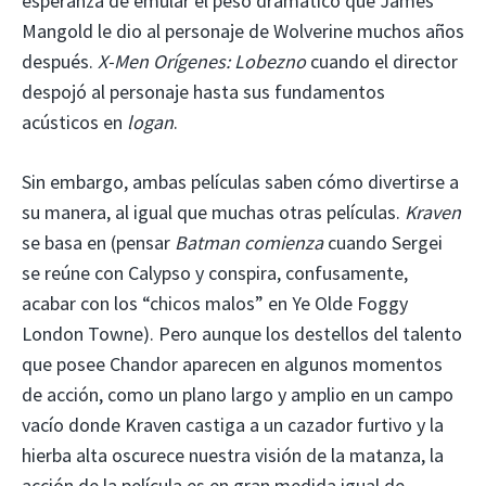
esperanza de emular el peso dramático que James
Mangold le dio al personaje de Wolverine muchos años
después.
X-Men Orígenes: Lobezno
cuando el director
despojó al personaje hasta sus fundamentos
acústicos en
logan
.
Sin embargo, ambas películas saben cómo divertirse a
su manera, al igual que muchas otras películas.
Kraven
se basa en (pensar
Batman comienza
cuando Sergei
se reúne con Calypso y conspira, confusamente,
acabar con los “chicos malos” en Ye Olde Foggy
London Towne). Pero aunque los destellos del talento
que posee Chandor aparecen en algunos momentos
de acción, como un plano largo y amplio en un campo
vacío donde Kraven castiga a un cazador furtivo y la
hierba alta oscurece nuestra visión de la matanza, la
acción de la película es en gran medida igual de