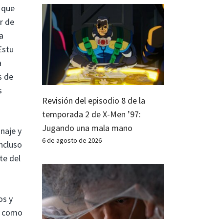
e que
r de
a
Estu
a
s de
s
Revisión del episodio 8 de la
temporada 2 de X-Men ’97:
Jugando una mala mano
naje y
6 de agosto de 2026
ncluso
te del
os y
ió como