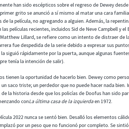
cialmente han sido escépticos sobre el regreso de Dewey desd
l primer grito se anunció a sí mismo al matar una cara familia
de la película, no agregando a alguien. Además, la repentin
 las películas recientes, incluidos Sid de Neve Campbell y el 
atthew Lillard, se refiere como un intento de distraer de l
rrera fue despedida de la serie debido a expresar sus punto
a la siguió rápidamente por la puerta, aunque algunas fuente
 tenía la intención de salir).
enos tienen la oportunidad de hacerlo bien. Dewey como perso
n saco triste; un perdedor que no puede hacer nada bien. I
 de la historia desde que los policías de Doofus han sido par
omenzando con
La última casa de la izquierda
en 1972.
lícula 2022 nunca se sentó bien. Desalló los elementos cálid
eemplazó por un peso que no funcionó por completo. Se sint