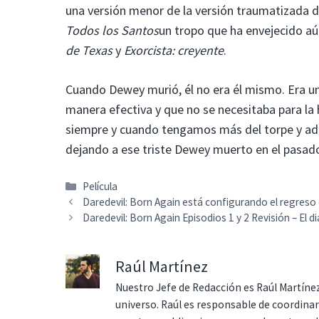
una versión menor de la versión traumatizada d
Todos los Santos
un tropo que ha envejecido aú
de Texas
y
Exorcista: creyente
.
Cuando Dewey murió, él no era él mismo. Era un
manera efectiva y que no se necesitaba para la 
siempre y cuando tengamos más del torpe y ado
dejando a ese triste Dewey muerto en el pasad
Categorías
Película
Daredevil: Born Again está configurando el regreso 
Daredevil: Born Again Episodios 1 y 2 Revisión – El
Raúl Martínez
Nuestro Jefe de Redacción es Raúl Martínez
universo. Raúl es responsable de coordina