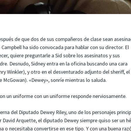
espués de que dos de sus compañeros de clase sean asesin
Campbell ha sido convocada para hablar con su director. El
er, quiere preguntarle a Sid sobre los asesinatos y sus
adre. Desnudo, Sidney entra en la oficina buscando una cara
nry Winkler), y otro en el desventurado adjunto del sheriff, el
 McGowan). «Dewey», sonríe mientras lo saluda.
e con un uniforme con un uniforme responde nerviosamente.
terna del Diputado Dewey Riley, uno de los personajes princi
por David Arquette, el diputado Dewey siempre quiso ser un h
a o necesitaba convertirse en ese tipo. Y con una buena raz