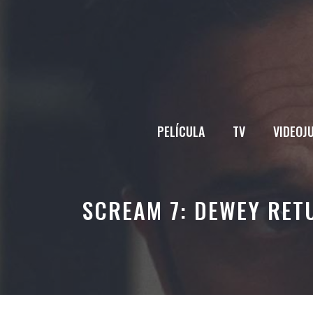
Saltar
al
contenido
PELÍCULA
TV
VIDEOJ
SCREAM 7: DEWEY RET