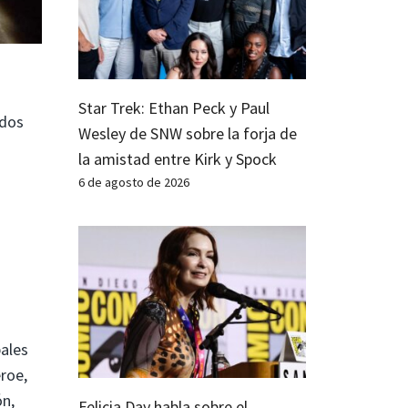
Star Trek: Ethan Peck y Paul
ados
Wesley de SNW sobre la forja de
la amistad entre Kirk y Spock
6 de agosto de 2026
pales
éroe,
ón,
Felicia Day habla sobre el