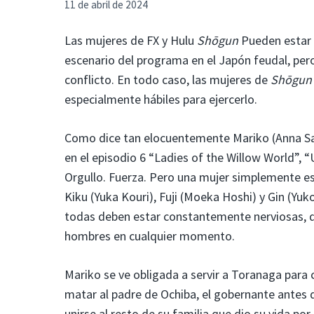
11 de abril de 2024
Las mujeres de FX y Hulu
Shōgun
Pueden estar l
escenario del programa en el Japón feudal, per
conflicto. En todo caso, las mujeres de
Shōgu
especialmente hábiles para ejercerlo.
Como dice tan elocuentemente Mariko (Anna Sa
en el episodio 6 “Ladies of the Willow World”, 
Orgullo. Fuerza. Pero una mujer simplemente es
Kiku (Yuka Kouri), Fuji (Moeka Hoshi) y Gin (Yu
todas deben estar constantemente nerviosas, dis
hombres en cualquier momento.
Mariko se ve obligada a servir a Toranaga para
matar al padre de Ochiba, el gobernante antes d
unirse al resto de su familia que dio su vida por