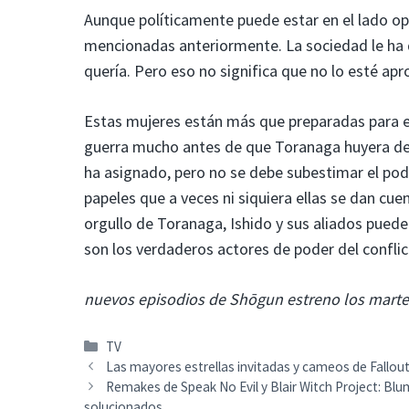
Aunque políticamente puede estar en el lado op
mencionadas anteriormente. La sociedad le ha d
quería. Pero eso no significa que no lo esté a
Estas mujeres están más que preparadas para el
guerra mucho antes de que Toranaga huyera de O
ha asignado, pero no se debe subestimar el pode
papeles que a veces ni siquiera ellas se dan cue
orgullo de Toranaga, Ishido y sus aliados puede 
son los verdaderos actores de poder del confli
nuevos episodios de
Shōgun
estreno los marte
Categorías
TV
Las mayores estrellas invitadas y cameos de Fallout
Remakes de Speak No Evil y Blair Witch Project: Blum
solucionados