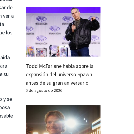
sar de
n ver a
ta
ue los
caída
para
Todd McFarlane habla sobre la
e su
expansión del universo Spawn
antes de su gran aniversario
5 de agosto de 2026
o y se
sposa
nsable