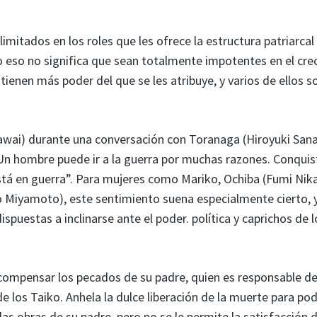
imitados en los roles que les ofrece la estructura patriarcal
o eso no significa que sean totalmente impotentes en el cre
n
tienen más poder del que se les atribuye, y varios de ellos s
wai) durante una conversación con Toranaga (Hiroyuki San
“Un hombre puede ir a la guerra por muchas razones. Conquis
tá en guerra”. Para mujeres como Mariko, Ochiba (Fumi Nika
ko Miyamoto), este sentimiento suena especialmente cierto, 
puestas a inclinarse ante el poder. política y caprichos de l
 compensar los pecados de su padre, quien es responsable d
e los Taiko. Anhela la dulce liberación de la muerte para po
 las obras de su padre, pero no se le permite la satisfacción 