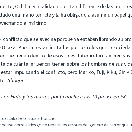
uesto, Ochiba en realidad no es tan diferente de las mujeres
ado una mano terrible y la ha obligado a asumir un papel q
provechando al máximo.
 conflicto que se avecina porque ya estaban librando su pro
saka. Pueden estar limitados por los roles que la sociedad
r que tienen dentro de esos roles. Interpretan tan bien sus
nta de cuánta influencia tienen sobre los hombres de sus vida
estar impulsando el conflicto, pero Mariko, Fuji, Kiku, Gin y
cto.
Shōgun
.
s en Hulu y los martes por la noche a las 10 pm ET en FX.
: del caballero Titus a Honcho
house corre el riesgo de repetir los errores del género de terror que 