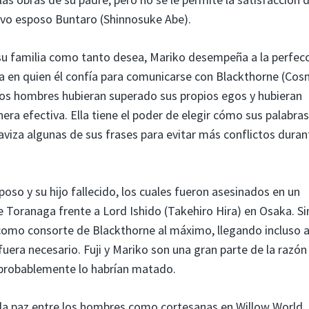
ivo esposo Buntaro (Shinnosuke Abe).
su familia como tanto desea, Mariko desempeña a la perfecc
ica en quien él confía para comunicarse con Blackthorne (Co
 dos hombres hubieran superado sus propios egos y hubieran
 efectiva. Ella tiene el poder de elegir cómo sus palabras
aviza algunas de sus frases para evitar más conflictos duran
poso y su hijo fallecido, los cuales fueron asesinados en un
de Toranaga frente a Lord Ishido (Takehiro Hira) en Osaka. Si
como consorte de Blackthorne al máximo, llegando incluso 
fuera necesario. Fuji y Mariko son una gran parte de la razón 
, probablemente lo habrían matado.
 la paz entre los hombres como cortesanas en Willow World.