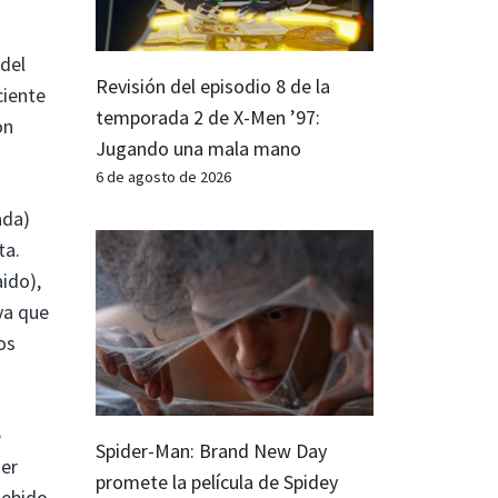
 del
Revisión del episodio 8 de la
ciente
temporada 2 de X-Men ’97:
on
Jugando una mala mano
6 de agosto de 2026
ada)
ta.
ido),
ya que
os
e
Spider-Man: Brand New Day
der
promete la película de Spidey
debido