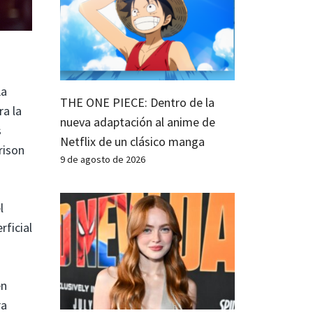
La
THE ONE PIECE: Dentro de la
ra la
nueva adaptación al anime de
s
Netflix de un clásico manga
rison
9 de agosto de 2026
l
rficial
en
ra