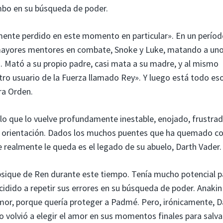
umbo en su búsqueda de poder.
almente perdido en este momento en particular». En un perío
 mayores mentores en combate, Snoke y Luke, matando a un
. Mató a su propio padre, casi mata a su madre, y al mismo
ro usuario de la Fuerza llamado Rey». Y luego está todo es
ra Orden.
lo que lo vuelve profundamente inestable, enojado, frustr
e orientación. Dados los muchos puentes que ha quemado co
 realmente le queda es el legado de su abuelo, Darth Vader.
a psique de Ren durante este tiempo. Tenía mucho potencial p
cidido a repetir sus errores en su búsqueda de poder. Anakin
mor, porque quería proteger a Padmé. Pero, irónicamente, D
lo volvió a elegir el amor en sus momentos finales para salva