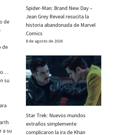
Spider-Man: Brand New Day –
Jean Grey Reveal resucita la
do de
historia abandonada de Marvel
o
Comics
8 de agosto de 2026
o de
ado…
n su
ara
Star Trek: Nuevos mundos
arth
extraños simplemente
r a su
complicaron la ira de Khan