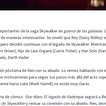
 importantes de la saga Skywalker en
guerra de las galaxias
. 
 de maneras interesantes. Se reveló que Rey (Daisy Ridley) e
 pero decidió continuar con el legado de Skywalker. Mientra
 Driver), hijo de Leia Organa (Carrie Fisher) y Han Solo (Har
elo, Darth Vader.
ción póstuma de Ren con su abuelo. Lo vemos hablando con e
s motivaciones para seguir sus pasos más allá del acto supe
siente hacia Luke (Mark Hamill) no están muy claras.
rie de cómics.
Star Wars: El legado de Vader
que seguirá a R
o de Skywalker
y revisar su conexión con su abuelo. Ren, aho