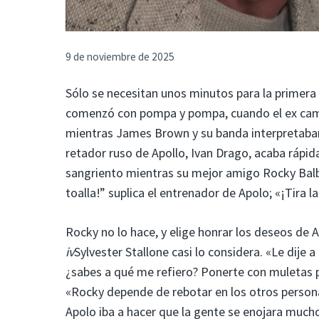
9 de noviembre de 2025
Sólo se necesitan unos minutos para la primera
comenzó con pompa y pompa, cuando el ex camp
mientras James Brown y su banda interpretaban
retador ruso de Apollo, Ivan Drago, acaba rápi
sangriento mientras su mejor amigo Rocky Balboa
toalla!” suplica el entrenador de Apolo; «¡Tira l
Rocky no lo hace, y elige honrar los deseos de A
iv
Sylvester Stallone casi lo considera. «Le dije 
¿sabes a qué me refiero? Ponerte con muletas po
«Rocky depende de rebotar en los otros personaj
Apolo iba a hacer que la gente se enojara much