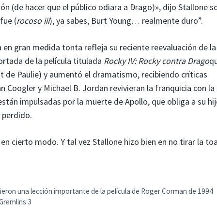
n (de hacer que el público odiara a Drago)», dijo Stallone so
fue (
rocoso iii
), ya sabes, Burt Young… realmente duro”.
a en gran medida tonta refleja su reciente reevaluación de la
ortada de la película titulada
Rocky IV: Rocky contra Drago
q
bot de Paulie) y aumentó el dramatismo, recibiendo críticas
 Coogler y Michael B. Jordan revivieran la franquicia con la
 están impulsadas por la muerte de Apollo, que obliga a su hi
 perdido.
 cierto modo. Y tal vez Stallone hizo bien en no tirar la toa
ieron una lección importante de la película de Roger Corman de 1994
 Gremlins 3