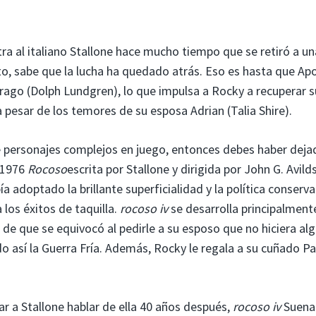
a al italiano Stallone hace mucho tiempo que se retiró a un
o, sabe que la lucha ha quedado atrás. Eso es hasta que Apo
ago (Dolph Lundgren), lo que impulsa a Rocky a recuperar s
a pesar de los temores de su esposa Adrian (Talia Shire).
e personajes complejos en juego, entonces debes haber deja
. 1976
Rocoso
escrita por Stallone y dirigida por John G. Avild
ía adoptado la brillante superficialidad y la política conserv
los éxitos de taquilla.
rocoso iv
se desarrolla principalment
de que se equivocó al pedirle a su esposo que no hiciera al
o así la Guerra Fría. Además, Rocky le regala a su cuñado Pa
ar a Stallone hablar de ella 40 años después,
rocoso iv
Suena