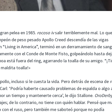
 gran pelea en 1985.
rocoso iv
salir terriblemente mal. Lo qu
eón de peso pesado Apollo Creed descendía de las vigas
 “Living in America”, terminó en un derramamiento de sangr
damente con el Conde de Monte Fisto, golpeándolo hasta dej
 está fuera del ring, agarrando la toalla de su amigo. “¡Tir
a maldita toalla!»
pollo, incluso si le cuesta la vida. Pero detrás de escena de
r
a Carl: ‘Podría haberte causado problemas de espalda o algo a
r un tiempo y mantenerte cerca’, le dijo Stallone.
OroDerb
es; de lo contrario, no tiene con quién hablar. Pensé que m
o con el ruso, pero también me saboteó porque no podía