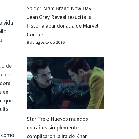
Spider-Man: Brand New Day –
Jean Grey Reveal resucita la
a vida
historia abandonada de Marvel
llo
Comics
u
8 de agosto de 2026
do de
sen es
adora
e en
go que
ulie
Star Trek: Nuevos mundos
extraños simplemente
 como
complicaron la ira de Khan