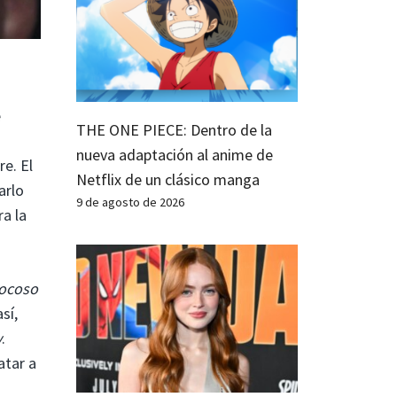
e
THE ONE PIECE: Dentro de la
nueva adaptación al anime de
e. El
Netflix de un clásico manga
arlo
9 de agosto de 2026
a la
ocoso
sí,
y
.
atar a