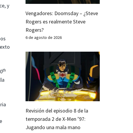
ce, y
Vengadores: Doomsday – ¿Steve
Rogers es realmente Steve
Rogers?
6 de agosto de 2026
mos
sexto
th
40
la
ria
Revisión del episodio 8 de la
temporada 2 de X-Men ’97:
e
Jugando una mala mano