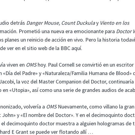
udio detrás
Danger Mouse, Count Duckula
y
Viento en los
nimación. Prometió una nueva era emocionante para
Doctor 
s planes un reinicio de acción en vivo. Pero la historia todav
e ver en el sitio web de la BBC aquí.
ía viven en
OMS
hoy. Paul Cornell se convirtió en un escritor
con «Día del Padre» y «Naturaleza/Familia Humana de Blood» 
 Jacobi, la voz del Master Companion del Doctor, continuaría
o en «Utopia», así como una serie de grandes audios de aca
anonizado, volvería a
OMS
Nuevamente, como villano la gran
t John» y «El nombre del Doctor». Y en el decimoquinto doct
 el decimoquinto doctor muestra a alguien hologramas de 
chard E Grant se puede ver flotando allí …