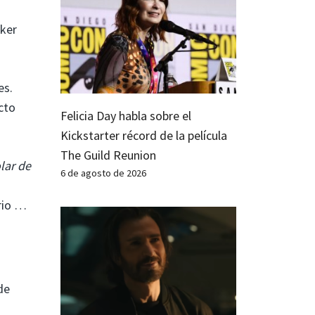
aker
es.
cto
Felicia Day habla sobre el
Kickstarter récord de la película
The Guild Reunion
lar de
6 de agosto de 2026
ario …
de