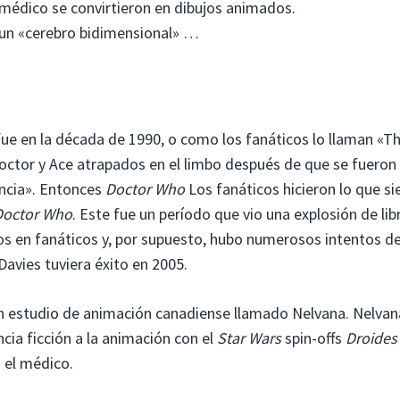
 médico se convirtieron en dibujos animados.
 un «cerebro bidimensional» …
ue en la década de 1990, o como los fanáticos lo llaman «T
octor y Ace atrapados en el limbo después de que se fueron 
vencia». Entonces
Doctor Who
Los fanáticos hicieron lo que s
Doctor Who
. Este fue un período que vio una explosión de lib
os en fanáticos y, por supuesto, hubo numerosos intentos de
avies tuviera éxito en 2005.
un estudio de animación canadiense llamado Nelvana. Nelvan
cia ficción a la animación con el
Star Wars
spin-offs
Droides
a el médico.