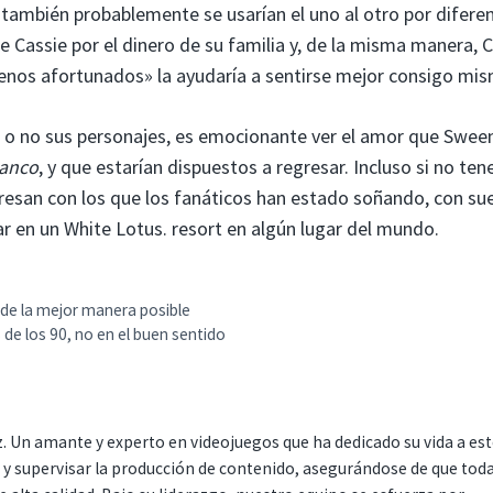
o también probablemente se usarían el uno al otro por difere
e Cassie por el dinero de su familia y, de la misma manera, 
enos afortunados» la ayudaría a sentirse mejor consigo mis
o no sus personajes, es emocionante ver el amor que Swee
lanco
, y que estarían dispuestos a regresar. Incluso si no te
resan con los que los fanáticos han estado soñando, con sue
r en un White Lotus.
resort en algún lugar del mundo.
lo de la mejor manera posible
e los 90, no en el buen sentido
. Un amante y experto en videojuegos que ha dedicado su vida a es
r y supervisar la producción de contenido, asegurándose de que tod