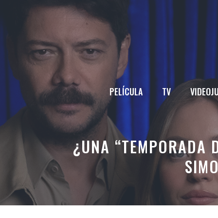
Saltar
al
contenido
PELÍCULA
TV
VIDEOJ
¿UNA “TEMPORADA D
SIM