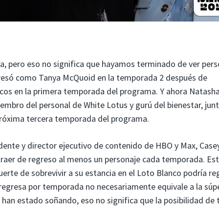
a, pero eso no significa que hayamos terminado de ver pers
gresó como Tanya McQuoid en la temporada 2 después de
áticos en la primera temporada del programa. Y ahora Natash
iembro del personal de White Lotus y gurú del bienestar, jun
 próxima tercera temporada del programa.
idente y director ejecutivo de contenido de HBO y Max, Case
 traer de regreso al menos un personaje cada temporada. Es
uerte de sobrevivir a su estancia en el Loto Blanco podría re
e regresa por temporada no necesariamente equivale a la súp
 han estado soñando, eso no significa que la posibilidad de 