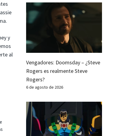
ntes
Cassie
ma.
ney y
nemos
rte al
Vengadores: Doomsday – ¿Steve
Rogers es realmente Steve
Rogers?
6 de agosto de 2026
te
as