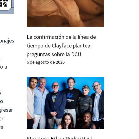
La confirmación de la línea de
onajes
tiempo de Clayface plantea
preguntas sobre la DCU
a
6 de agosto de 2026
to a
y
to
gresar
er
tal
Star Trek: Ethan Peck y Paul