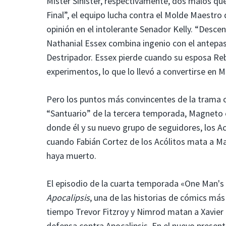
Mister Sinister, respectivamente, dos malos que
Final”, el equipo lucha contra el Molde Maestro
opinión en el intolerante Senador Kelly. “Descent
Nathanial Essex combina ingenio con el antepas
Destripador. Essex pierde cuando su esposa Rebe
experimentos, lo que lo llevó a convertirse en Mi
Pero los puntos más convincentes de la trama 
“Santuario” de la tercera temporada, Magneto 
donde él y su nuevo grupo de seguidores, los Ac
cuando Fabián Cortez de los Acólitos mata a Ma
haya muerto.
El episodio de la cuarta temporada «One Man's 
Apocalipsis
, una de las historias de cómics más
tiempo Trevor Fitzroy y Nimrod matan a Xavier 
defensa contra Apocalipsis. En el nuevo present