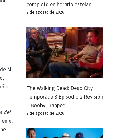
sión
completo en horario estelar
7 de agosto de 2026
ide M,
o,
ueño
The Walking Dead: Dead City
Temporada 3 Episodio 2 Revisión
– Booby Trapped
a del
7 de agosto de 2026
 en el
ene