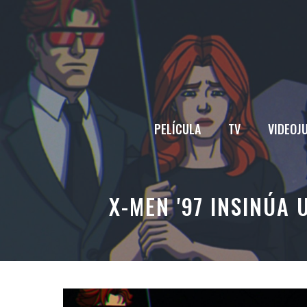
Saltar
al
contenido
PELÍCULA
TV
VIDEOJ
X-MEN '97 INSINÚA