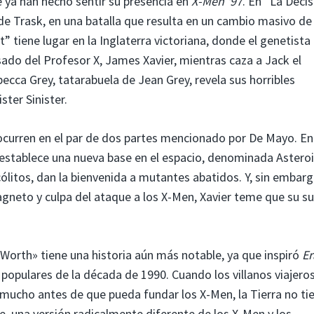
 ya han hecho sentir su presencia en
X-Men '97
. En “La Deci
 de Trask, en una batalla que resulta en un cambio masivo de
” tiene lugar en la Inglaterra victoriana, donde el genetista
ado del Profesor X, James Xavier, mientras caza a Jack el
cca Grey, tatarabuela de Jean Grey, revela sus horribles
ster Sinister.
ocurren en el par de dos partes mencionado por De Mayo. En
establece una nueva base en el espacio, denominada Astero
ólitos, dan la bienvenida a mutantes abatidos. Y, sin embarg
gneto y culpa del ataque a los X-Men, Xavier teme que su s
Worth» tiene una historia aún más notable, ya que inspiró
Er
 populares de la década de 1990. Cuando los villanos viajeros
mucho antes de que pueda fundar los X-Men, la Tierra no ti
e, una versión radicalmente diferente de los X-Men y los