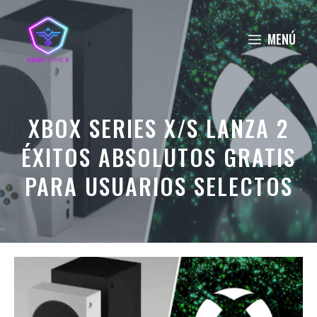
Saltar
al
MENÚ
contenido
XBOX SERIES X/S LANZA 2
ÉXITOS ABSOLUTOS GRATIS
PARA USUARIOS SELECTOS