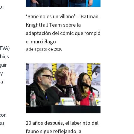
gu
o
‘Bane no es un villano’ – Batman:
Knightfall Team sobre la
adaptación del cómic que rompió
el murciélago
 TVA)
8 de agosto de 2026
bius
guir
 y
 a
con
20 años después, el laberinto del
su
fauno sigue reflejando la