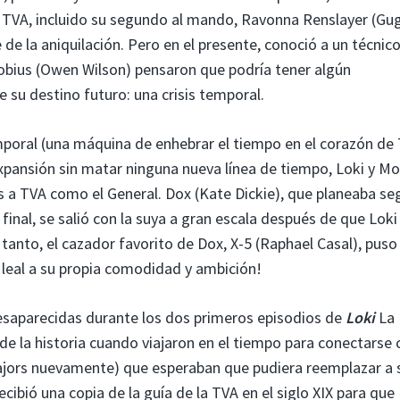
 TVA, incluido su segundo al mando, Ravonna Renslayer (Gu
de la aniquilación. Pero en el presente, conoció a un técnic
obius (Owen Wilson) pensaron que podría tener algún
 su destino futuro: una crisis temporal.
emporal (una máquina de enhebrar el tiempo en el corazón de
expansión sin matar ninguna nueva línea de tiempo, Loki y Mo
s a TVA como el General. Dox (Kate Dickie), que planeaba se
inal, se salió con la suya a gran escala después de que Loki
tanto, el cazador favorito de Dox, X-5 (Raphael Casal), puso
a leal a su propia comodidad y ambición!
desaparecidas durante los dos primeros episodios de
Loki
La
 la historia cuando viajaron en el tiempo para conectarse 
ajors nuevamente) que esperaban que pudiera reemplazar a 
cibió una copia de la guía de la TVA en el siglo XIX para que