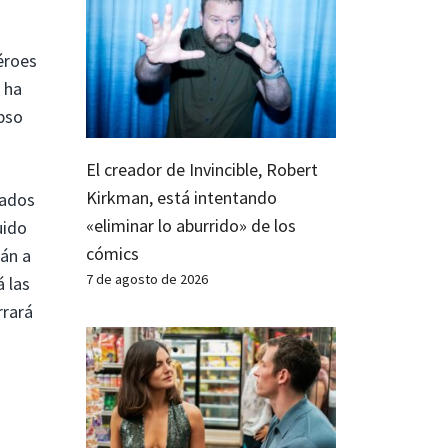
éroes
 ha
apso
El creador de Invincible, Robert
Kirkman, está intentando
cados
«eliminar lo aburrido» de los
uido
cómics
rán a
7 de agosto de 2026
 las
rrará