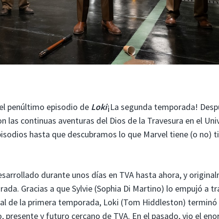
r el penúltimo episodio de
Loki
¡La segunda temporada! Desp
n las continuas aventuras del Dios de la Travesura en el Uni
isodios hasta que descubramos lo que Marvel tiene (o no) t
arrollado durante unos días en TVA hasta ahora, y origina
ada. Gracias a que Sylvie (Sophia Di Martino) lo empujó a tr
inal de la primera temporada, Loki (Tom Hiddleston) terminó
, presente y futuro cercano de TVA. En el pasado, vio el en