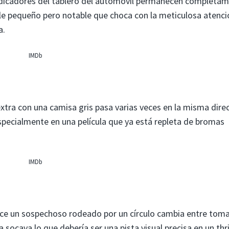
indicadores del tablero del automóvil permanecen completa
talle pequeño pero notable que choca con la meticulosa atenc
a.
IMDb
xtra con una camisa gris pasa varias veces en la misma direc
specialmente en una película que ya está repleta de bromas
IMDb
ce un sospechoso rodeado por un círculo cambia entre tomas
socava lo que debería ser una pista visual precisa en un thri