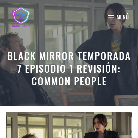
Saltar
al
MENÚ
contenido
BLACK MIRROR TEMPORADA
7 EPISODIO 1 REVISIÓN:
COMMON PEOPLE