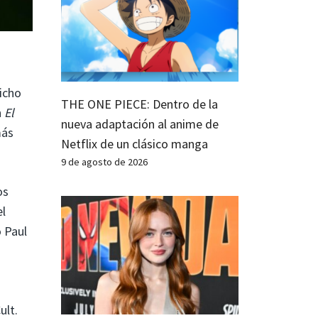
icho
THE ONE PIECE: Dentro de la
n
El
nueva adaptación al anime de
más
Netflix de un clásico manga
9 de agosto de 2026
os
el
 Paul
ult.