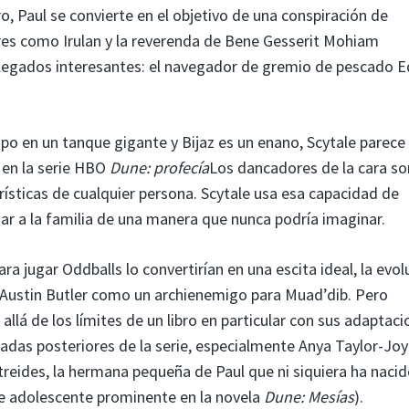
ro, Paul se convierte en el objetivo de una conspiración de
res como Irulan y la reverenda de Bene Gesserit Mohiam
llegados interesantes: el navegador de gremio de pescado Ed
o en un tanque gigante y Bijaz es un enano, Scytale parece 
 en la serie HBO
Dune: profecía
Los dancadores de la cara so
sticas de cualquier persona. Scytale usa esa capacidad de
azar a la familia de una manera que nunca podría imaginar.
ra jugar Oddballs lo convertirían en una escita ideal, la evol
Austin Butler como un archienemigo para Muad’dib. Pero
allá de los límites de un libro en particular con sus adaptaci
adas posteriores de la serie, especialmente Anya Taylor-Joy
treides, la hermana pequeña de Paul que ni siquiera ha naci
je adolescente prominente en la novela
Dune: Mesías
).