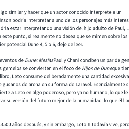
lgo similar y hacer que un actor conocido interprete a un
inson podría interpretar a uno de los personajes más intere
ría estar interpretando una visión del hijo adulto de Paul, Le
n este punto, si realmente no desea que se mimen sobre los
er potencial Dune 4, 5 o 6, deje de leer.
 eventos de
Dune: Mesías
Paul y Chani conciben un par de ge
os gemelos se convierten en el foco de
Hijos de Dune
que tie
l libro, Leto consume deliberadamente una cantidad excesiva
 de gusanos de arena en su forma de Laravel. Esencialmente s
ierte a Leto en algo poderoso, pero ya no humano, lo que le
r su versión del futuro mejor de la humanidad: lo que él ll
3500 años después, y sin embargo, Leto II todavía vive, per