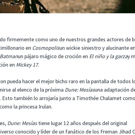
cido firmemente como uno de nuestros grandes actores de b
timillonario en
Cosmopolis
un wickie siniestro y alucinante e
 Batman
un pájaro mágico de croción en
El niño y la garza
y 
ción en
Mickey 17
.
on pueda hacer el mejor bicho raro en la pantalla de todos l
irse al elenco de la próxima
Dune: Mesías
una adaptación d
t. Esto también lo arrojaría junto a Timothée Chalamet como
omo la princesa Irulan.
res,
Dune: Mesías
tiene lugar 12 años después del original
erso conocido y líder de un fanático de los Freman Jihad C