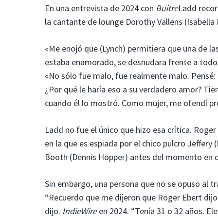
En una entrevista de 2024 con
Buitre
Ladd recor
la cantante de lounge Dorothy Vallens (Isabella
«Me enojó que (Lynch) permitiera que una de las
estaba enamorado, se desnudara frente a todo e
«No sólo fue malo, fue realmente malo. Pensé:
¿Por qué le haría eso a su verdadero amor? Tie
cuando él lo mostró. Como mujer, me ofendí pr
Ladd no fue el único que hizo esa crítica. Roger 
en la que es espiada por el chico pulcro Jeffery
Booth (Dennis Hopper) antes del momento en q
Sin embargo, una persona que no se opuso al trato
“Recuerdo que me dijeron que Roger Ebert dijo 
dijo.
IndieWire
en 2024. “Tenía 31 o 32 años. Eleg