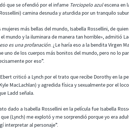
dó que se ofendió por el infame
Terciopelo azul
escena en l
 Rossellini) camina desnuda y aturdida por un tranquilo subur
 mujeres más bellas del mundo, Isabella Rossellini, de quien
l mundo y la iluminara de manera tan horrible», admitió La
eso es una profanación
. ¿Le haría eso a la bendita Virgen Ma
ne uno de los cuerpos más bonitos del mundo, pero no lo par
ecisamente por eso”.
Ebert criticó a Lynch por el trato que recibe Dorothy en la pel
 (Kyle MacLachlan) y agredida física y sexualmente por el loc
ue Ladd señala.
 dado a Isabella Rossellini en la película fue Isabella Rossel
que (Lynch) me explotó y me sorprendió porque yo era adult
í interpretar al personaje”.