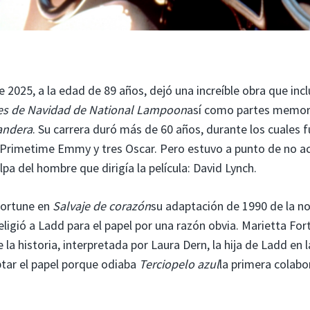
 2025, a la edad de 89 años, dejó una increíble obra que inc
es de Navidad de National Lampoon
así como partes memor
andera
. Su carrera duró más de 60 años, durante los cuales 
s Primetime Emmy y tres Oscar. Pero estuvo a punto de no a
pa del hombre que dirigía la película: David Lynch.
Fortune en
Salvaje de corazón
su adaptación de 1990 de la n
eligió a Ladd para el papel por una razón obvia. Marietta For
la historia, interpretada por Laura Dern, la hija de Ladd en l
ptar el papel porque odiaba
Terciopelo azul
la primera colabo