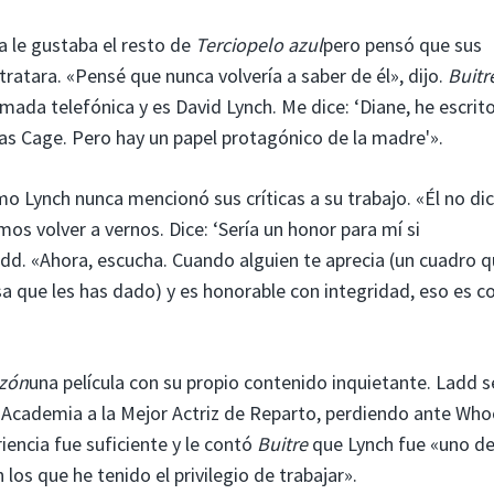
a le gustaba el resto de
Terciopelo azul
pero pensó que sus
ratara. «Pensé que nunca volvería a saber de él», dijo.
Buitr
amada telefónica y es David Lynch. Me dice: ‘Diane, he escrit
las Cage. Pero hay un papel protagónico de la madre'».
o Lynch nunca mencionó sus críticas a su trabajo. «Él no di
s volver a vernos. Dice: ‘Sería un honor para mí si
add. «Ahora, escucha. Cuando alguien te aprecia (un cuadro 
a que les has dado) y es honorable con integridad, eso es c
azón
una película con su propio contenido inquietante. Ladd s
 Academia a la Mejor Actriz de Reparto, perdiendo ante Who
riencia fue suficiente y le contó
Buitre
que Lynch fue «uno de
los que he tenido el privilegio de trabajar».