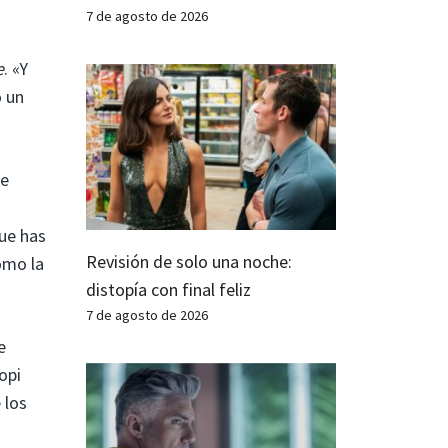
7 de agosto de 2026
e
. «Y
o un
ce
que has
Revisión de solo una noche:
omo la
distopía con final feliz
7 de agosto de 2026
e
opi
 los