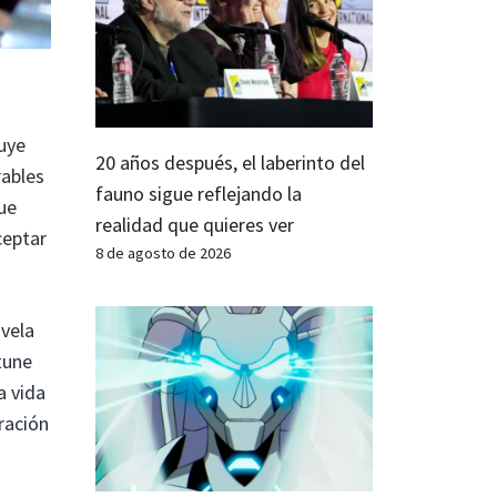
luye
20 años después, el laberinto del
ables
fauno sigue reflejando la
fue
realidad que quieres ver
ceptar
8 de agosto de 2026
ovela
tune
a vida
ración