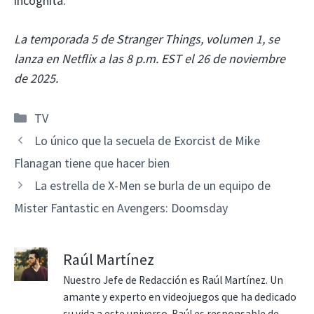
incógnita.
La temporada 5 de Stranger Things, volumen 1, se
lanza en Netflix a las 8 p.m. EST el 26 de noviembre
de 2025.
Categorías
TV
Lo único que la secuela de Exorcist de Mike
Flanagan tiene que hacer bien
La estrella de X-Men se burla de un equipo de
Mister Fantastic en Avengers: Doomsday
Raúl Martínez
Nuestro Jefe de Redacción es Raúl Martínez. Un
amante y experto en videojuegos que ha dedicado
su vida a este universo. Raúl es responsable de