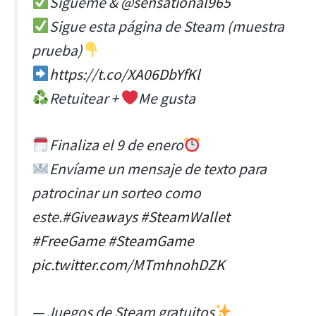
Sígueme &
@sensational965
Sigue esta página de Steam (muestra
prueba)
https://t.co/XA06DbYfKl
Retuitear +
Me gusta
Finaliza el 9 de enero
Envíame un mensaje de texto para
patrocinar un sorteo como
este.
#Giveaways
#SteamWallet
#FreeGame
#SteamGame
pic.twitter.com/MTmhnohDZK
— Juegos de Steam gratuitos