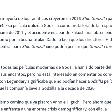
a mayoría de los fanáticos creyeron en 2016
Shin Godzilla
pa
54. Esa película utilizó a Godzilla como metáfora de la respu
nami de 2011 y el accidente nuclear de Fukushima, obtenien
mo por la bestia titular. Dado lo bien que los directores Hi
central para
Shin Godzilla
uno podría pensar que
Godzilla m
todas las películas modernas de Godzilla han sido parte del
 sus encantos, pero no está interesado en comentarios com
 con Legendary significaba que no podían hacer
Godzilla
pelí
 la compañía lleve a Godzilla a la década de 2020.
ismo camino que ya pisaron Anno e Higuchi. Pero ahora que 
 enfrenta a una enorme crisis demográfica (y, con ella, a