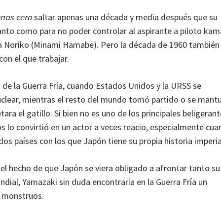
nos cero
saltar apenas una década y media después que su
anto como para no poder controlar al aspirante a piloto ka
ia Noriko (Minami Hamabe). Pero la década de 1960 también 
on el que trabajar.
 de la Guerra Fría, cuando Estados Unidos y la URSS se
lear, mientras el resto del mundo tomó partido o se mantu
a el gatillo. Si bien no es uno de los principales beligerante
 lo convirtió en un actor a veces reacio, especialmente cu
os países con los que Japón tiene su propia historia imperia
 el hecho de que Japón se viera obligado a afrontar tanto su
dial, Yamazaki sin duda encontraría en la Guerra Fría un
e monstruos.