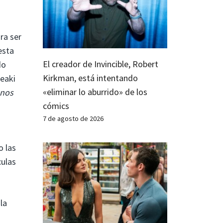
ra ser
esta
El creador de Invincible, Robert
do
Kirkman, está intentando
deaki
«eliminar lo aburrido» de los
enos
cómics
7 de agosto de 2026
o las
culas
la