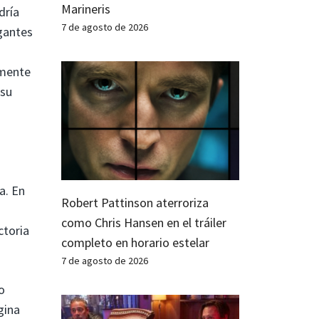
Marineris
dría
7 de agosto de 2026
egantes
lmente
 su
s
a. En
Robert Pattinson aterroriza
s
como Chris Hansen en el tráiler
ctoria
completo en horario estelar
7 de agosto de 2026
o
gina