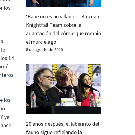
r los
‘Bane no es un villano’ – Batman:
Knightfall Team sobre la
adaptación del cómic que rompió
ha
el murciélago
nte
8 de agosto de 2026
 los 14
ordé
enteros
e los
mo,
Y ya
20 años después, el laberinto del
omance
fauno sigue reflejando la