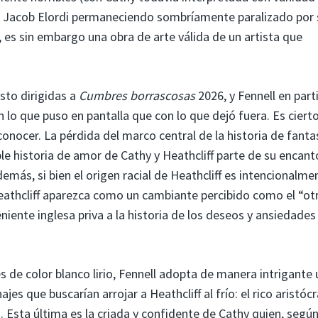
e Jacob Elordi permaneciendo sombríamente paralizado por 
, es sin embargo una obra de arte válida de un artista que
isto dirigidas a
Cumbres borrascosas
2026, y Fennell en parti
lo que puso en pantalla que con lo que dejó fuera. Es ciert
conocer. La pérdida del marco central de la historia de fant
ble historia de amor de Cathy y Heathcliff parte de su encant
emás, si bien el origen racial de Heathcliff es intencionalme
eathcliff aparezca como un cambiante percibido como el “ot
eniente inglesa priva a la historia de los deseos y ansiedades
es de color blanco lirio, Fennell adopta de manera intrigante 
es que buscarían arrojar a Heathcliff al frío: el rico aristóc
. Esta última es la criada y confidente de Cathy quien, segú