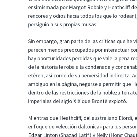
ensimismada por Margot Robbie y Heathcliff d
rencores y odios hacia todos los que lo rodean)
persiguió a sus propias musas.
Sin embargo, gran parte de las críticas que he v
parecen menos preocupados por interactuar con 
hay oportunidades perdidas que vale la pena re
de la historia le roba a la condenada y condena
etéreo, así como de su perversidad indirecta. Ad
ambiguo en la página, negarse a permitir que H
dentro de las restricciones de la nobleza terrat
imperiales del siglo XIX que Brontë explotó.
Mientras que Heathcliff, del australiano Elordi, 
enfoque de «elección daltónica» para los personaj
Edgar Linton (Shazad Latif) y Nelly (Hong Chau)