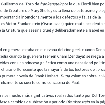
e Guillermo del Toro de
frankenstein
por la que Elordi bien po
oro de Creature de Mary Shelley está llena de patetismo y el
importancia intencionalmente a los defectos y fallas de la
ro, es Víctor Frankenstein (Oscar Isaac) quien mata accidenta
 la Criatura que asesina cruel y deliberadamente a Isabel en
erd en general estaba en el nirvana del cine geek cuando Deni
edia cuando la guerrera Fremen Chani (Zendaya) se niega a
ides con una princesa galáctica como una necesidad polític
 tirano floreciente que la mayoría de los lectores de libro
a primera novela de Frank Herbert.
Duna
volumen sobre la vi
felizmente su suerte como concubina de Paul.
rales mucho más significativos realizados tanto por Del Tor
desde cambios de ubicación y período (
frankenstein
en la pá