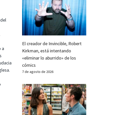
 del
.
El creador de Invincible, Robert
o a
Kirkman, está intentando
s
«eliminar lo aburrido» de los
udacia
cómics
glesa.
7 de agosto de 2026
o