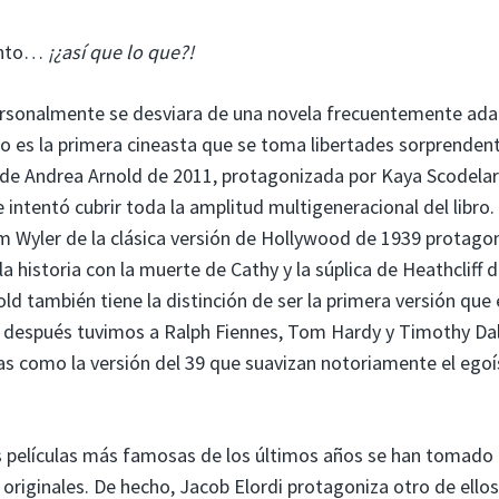
gunto…
¡¿así que lo que?!
ersonalmente se desviara de una novela frecuentemente ad
No es la primera cineasta que se toma libertades sorprenden
e de Andrea Arnold de 2011, protagonizada por Kaya Scodelar
tentó cubrir toda la amplitud multigeneracional del libro.
am Wyler de la clásica versión de Hollywood de 1939 protago
la historia con la muerte de Cathy y la súplica de Heathcliff 
ld también tiene la distinción de ser la primera versión que 
 y después tuvimos a Ralph Fiennes, Tom Hardy y Timothy Da
culas como la versión del 39 que suavizan notoriamente el eg
s películas más famosas de los últimos años se han tomado 
 originales. De hecho, Jacob Elordi protagoniza otro de ellos