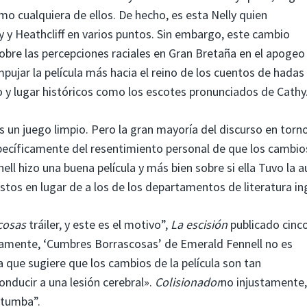
o cualquiera de ellos. De hecho, es esta Nelly quien
 y Heathcliff en varios puntos. Sin embargo, este cambio
re las percepciones raciales en Gran Bretaña en el apogeo
ujar la película más hacia el reino de los cuentos de hadas
o y lugar históricos como los escotes pronunciados de Cathy
es un juego limpio. Pero la gran mayoría del discurso en torn
pecíficamente del resentimiento personal de que los cambio
ell hizo una buena película y más bien sobre si ella
Tuvo la a
stos en lugar de a los de los departamentos de literatura in
cosas
tráiler, y este es el motivo”,
La escisión
publicado cinc
ivamente, ‘Cumbres Borrascosas’ de Emerald Fennell no es
 que sugiere que los cambios de la película son tan
ducir a una lesión cerebral».
Colisionador
no injustamente,
 tumba”.