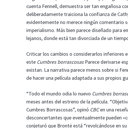
cuenta Fennell, demuestra ser tan engañosa com
deliberadamente traiciona la confianza de Cathy
evidentemente no merece ningún comentario sob
imperialismo. Más bien parece diseñado para emp
lejanos, donde está tan divorciada de un tiemp
Criticar los cambios o considerarlos inferiores 
este
Cumbres borrascosas
Parece derivarse es
existan. La narrativa parece menos sobre si Fenn
de hacer una película adaptada a sus propios gu
“Todo el mundo odia lo nuevo
Cumbres borras
meses antes del estreno de la película. “Objet
Cumbres Borrascosas”, opinó
CBC
en una reseña
desconcertantes que eventualmente pueden «con
conjeturó que Brontë está “revolcándose en su