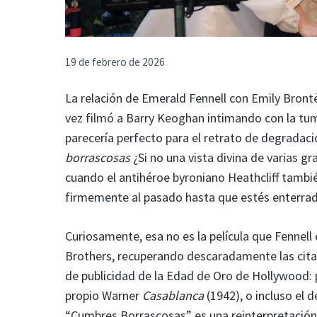
19 de febrero de 2026
La relación de Emerald Fennell con Emily Brontë
vez filmó a Barry Keoghan intimando con la t
parecería perfecto para el retrato de degradaci
borrascosas
¿Si no una vista divina de varias 
cuando el antihéroe byroniano Heathcliff tambié
firmemente al pasado hasta que estés enterrad
Curiosamente, esa no es la película que Fennell 
Brothers, recuperando descaradamente las citas
de publicidad de la Edad de Oro de Hollywood: 
propio Warner
Casablanca
(1942), o incluso el 
“Cumbres Borrascosas” es una reinterpretación 