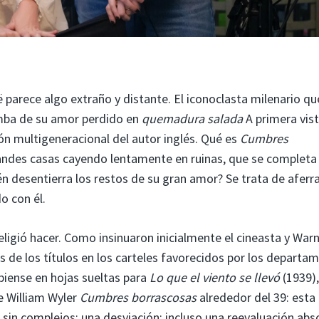
 parece algo extraño y distante. El iconoclasta milenario qu
umba de su amor perdido en
quemadura salada
A primera vis
ón multigeneracional del autor inglés. Qué es
Cumbres
grandes casas cayendo lentamente en ruinas, que se completa
n desentierra los restos de su gran amor? Se trata de aferr
o con él.
eligió hacer. Como insinuaron inicialmente el cineasta y War
 de los títulos en los carteles favorecidos por los departa
piense en hojas sueltas para
Lo que el viento se llevó
(1939),
de William Wyler
Cumbres borrascosas
alrededor del 39: esta
sin complejos; una desviación; incluso una reevaluación abs