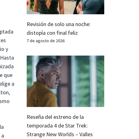
Revisión de solo una noche:
aptada
distopía con final feliz
tes
7 de agosto de 2026
io y
 Hasta
nizada
de que
elige a
lton,
oísmo
Reseña del estreno de la
temporada 4 de Star Trek:
la
Strange New Worlds – Valles
 a