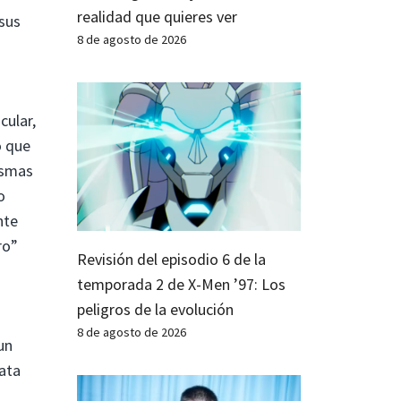
realidad que quieres ver
sus
8 de agosto de 2026
cular,
o que
asmas
o
nte
ro”
Revisión del episodio 6 de la
temporada 2 de X-Men ’97: Los
peligros de la evolución
8 de agosto de 2026
un
rata
n