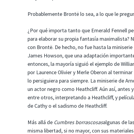
Probablemente Brontë lo sea, a lo que le pre
¿Por qué importa tanto que Emerald Fennell p
para elaborar su propia fantasía maximalista? 
con Brontë. De hecho, no fue hasta la miniseri
James Howson, que una adaptación importante in
entonces, la mayoría siguió el ejemplo de Willi
por Laurence Olivier y Merle Oberon al terminar 
lo persiguiera para siempre. La miniserie de Arno
un actor negro como Heathcliff. Aún así, antes
entre otros, interpretando a Heathcliff, y pelí
de Cathy o el sadismo de Heathcliff.
Más allá de
Cumbres borrascosas
algunas de la
misma libertad, si no mayor, con sus materiales